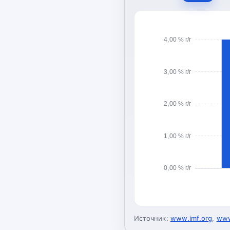
4,00 % г/г
3,00 % г/г
2,00 % г/г
1,00 % г/г
0,00 % г/г
Источник:
www.imf.org
,
www