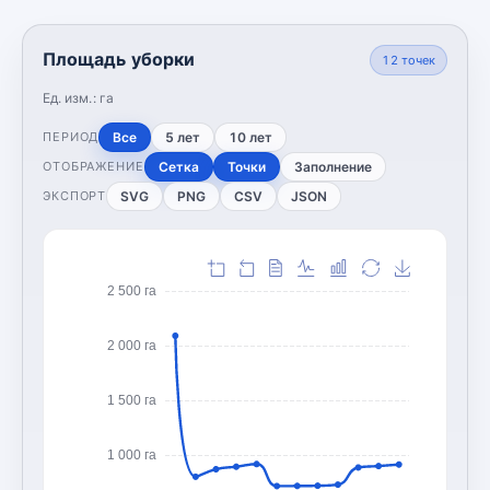
Площадь уборки
12
точек
Ед. изм.:
га
Все
5 лет
10 лет
ПЕРИОД
Сетка
Точки
Заполнение
ОТОБРАЖЕНИЕ
SVG
PNG
CSV
JSON
ЭКСПОРТ
2 500 га
2 000 га
1 500 га
1 000 га