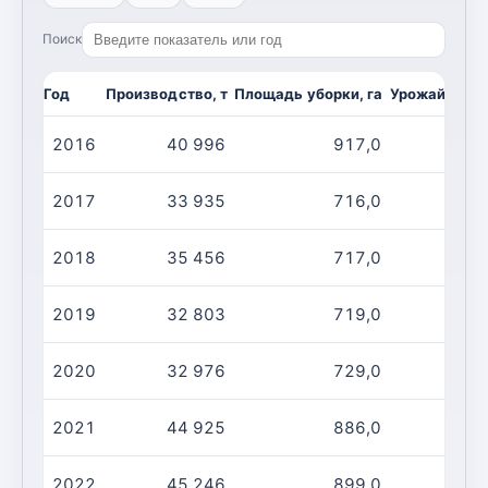
Поиск
Год
Производство, т
Площадь уборки, га
Урожайность,
2016
40 996
917,0
4
2017
33 935
716,0
4
2018
35 456
717,0
4
2019
32 803
719,0
4
2020
32 976
729,0
4
2021
44 925
886,0
5
2022
45 246
899,0
5