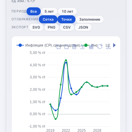
Ед. изм.:
% г/г
Все
5 лет
10 лет
ПЕРИОД
Сетка
Точки
Заполнение
ОТОБРАЖЕНИЕ
SVG
PNG
CSV
JSON
ЭКСПОРТ
Инфляция (CPI, среднегодовая)
Инфляция (CPI, конец 
1/2
5,00 % г/г
4,00 % г/г
3,00 % г/г
2,00 % г/г
1,00 % г/г
0,00 % г/г
-1,00 % г/г
2019
2022
2025
2028