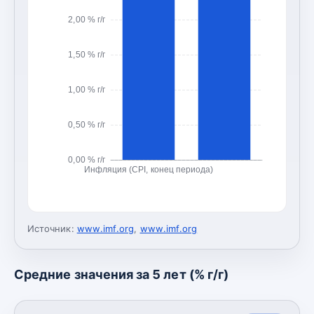
2,00 % г/г
1,50 % г/г
1,00 % г/г
0,50 % г/г
0,00 % г/г
Инфляция (CPI, конец периода)
Источник:
www.imf.org
,
www.imf.org
Средние значения за 5 лет (% г/г)