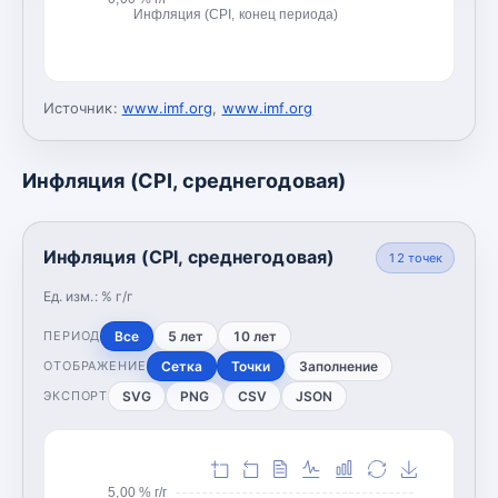
Инфляция (CPI, конец периода)
Источник:
www.imf.org
,
www.imf.org
Инфляция (CPI, среднегодовая)
Инфляция (CPI, среднегодовая)
12
точек
Ед. изм.:
% г/г
Все
5 лет
10 лет
ПЕРИОД
Сетка
Точки
Заполнение
ОТОБРАЖЕНИЕ
SVG
PNG
CSV
JSON
ЭКСПОРТ
5,00 % г/г