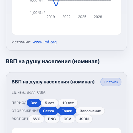
0,00 % г/г
-1,00 % г/г
2019
2022
2025
2028
Источник:
www.imf.org
ВВП на душу населения (номинал)
ВВП на душу населения (номинал)
12
точек
Ед. изм.:
долл. США
Все
5 лет
10 лет
ПЕРИОД
Сетка
Точки
Заполнение
ОТОБРАЖЕНИЕ
SVG
PNG
CSV
JSON
ЭКСПОРТ