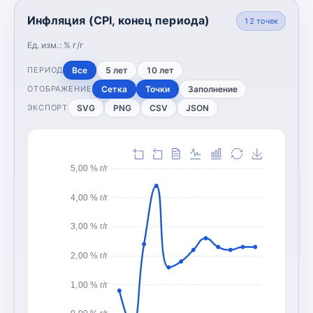
Инфляция (CPI, конец периода)
12
точек
Ед. изм.:
% г/г
Все
5 лет
10 лет
ПЕРИОД
Сетка
Точки
Заполнение
ОТОБРАЖЕНИЕ
SVG
PNG
CSV
JSON
ЭКСПОРТ
5,00 % г/г
4,00 % г/г
3,00 % г/г
2,00 % г/г
1,00 % г/г