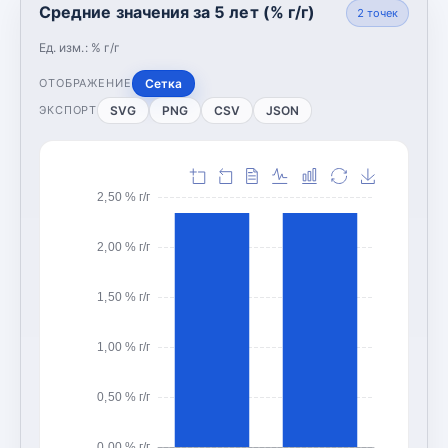
Средние значения за 5 лет (% г/г)
2
точек
Ед. изм.:
% г/г
Сетка
ОТОБРАЖЕНИЕ
SVG
PNG
CSV
JSON
ЭКСПОРТ
2,50 % г/г
2,00 % г/г
1,50 % г/г
1,00 % г/г
0,50 % г/г
0,00 % г/г