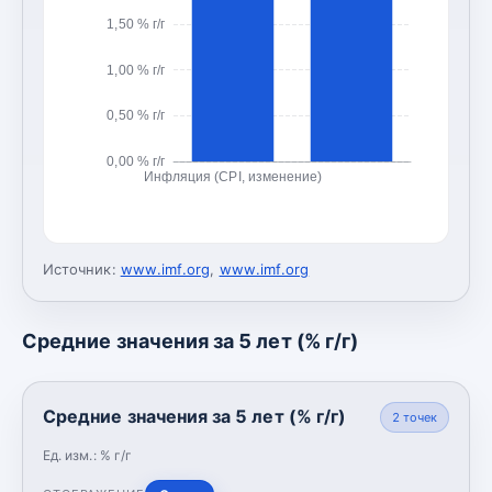
1,50 % г/г
1,00 % г/г
0,50 % г/г
0,00 % г/г
Инфляция (CPI, изменение)
Источник:
www.imf.org
,
www.imf.org
Средние значения за 5 лет (% г/г)
Средние значения за 5 лет (% г/г)
2
точек
Ед. изм.:
% г/г