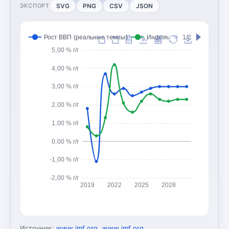
SVG
PNG
CSV
JSON
ЭКСПОРТ
Рост ВВП (реальные темпы)
Инфляция (CPI, изменение
1/2
5,00 % г/г
4,00 % г/г
3,00 % г/г
2,00 % г/г
1,00 % г/г
0,00 % г/г
-1,00 % г/г
-2,00 % г/г
2019
2022
2025
2028
Источник:
www.imf.org
,
www.imf.org