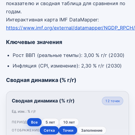
показателю и сводная таблица для сравнения по
годам.
Интерактивная карта IMF DataMapper:
https://www.imf.org/external/datamapper/NGDP_RPCH
Ключевые значения
Рост ВВП (реальные темпы): 3,00 % г/г (2030)
Инфляция (CPI, изменение): 2,30 % г/г (2030)
Сводная динамика (% г/г)
Сводная динамика (% г/г)
12
точек
Ед. изм.:
% г/г
Все
5 лет
10 лет
ПЕРИОД
Сетка
Точки
Заполнение
ОТОБРАЖЕНИЕ