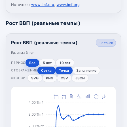
Источник:
www.imf.org
,
www.imf.org
Рост ВВП (реальные темпы)
Рост ВВП (реальные темпы)
12
точек
Ед. изм.:
% г/г
Все
5 лет
10 лет
ПЕРИОД
Сетка
Точки
Заполнение
ОТОБРАЖЕНИЕ
SVG
PNG
CSV
JSON
ЭКСПОРТ
4,00 % г/г
3,00 % г/г
2,00 % г/г