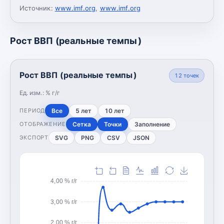
Источник:
www.imf.org
,
www.imf.org
Рост ВВП (реальные темпы)
Рост ВВП (реальные темпы)
12
точек
Ед. изм.:
% г/г
Все
5 лет
10 лет
ПЕРИОД
Сетка
Точки
Заполнение
ОТОБРАЖЕНИЕ
SVG
PNG
CSV
JSON
ЭКСПОРТ
4,00 % г/г
3,00 % г/г
2,00 % г/г