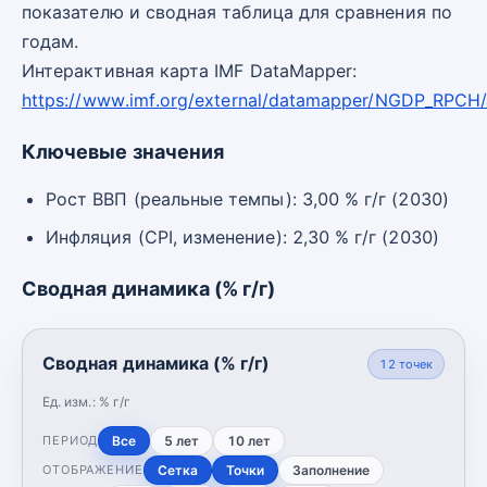
показателю и сводная таблица для сравнения по
годам.
Интерактивная карта IMF DataMapper:
https://www.imf.org/external/datamapper/NGDP_RPCH
Ключевые значения
Рост ВВП (реальные темпы): 3,00 % г/г (2030)
Инфляция (CPI, изменение): 2,30 % г/г (2030)
Сводная динамика (% г/г)
Сводная динамика (% г/г)
12
точек
Ед. изм.:
% г/г
Все
5 лет
10 лет
ПЕРИОД
Сетка
Точки
Заполнение
ОТОБРАЖЕНИЕ