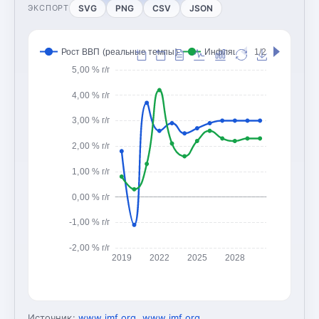
SVG
PNG
CSV
JSON
ЭКСПОРТ
Рост ВВП (реальные темпы)
Инфляция (CPI, изменение
1/2
5,00 % г/г
4,00 % г/г
3,00 % г/г
2,00 % г/г
1,00 % г/г
0,00 % г/г
-1,00 % г/г
-2,00 % г/г
2019
2022
2025
2028
Источник:
www.imf.org
,
www.imf.org