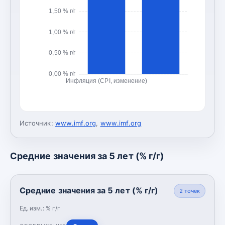
1,50 % г/г
1,00 % г/г
0,50 % г/г
0,00 % г/г
Инфляция (CPI, изменение)
Источник:
www.imf.org
,
www.imf.org
Средние значения за 5 лет (% г/г)
Средние значения за 5 лет (% г/г)
2
точек
Ед. изм.:
% г/г