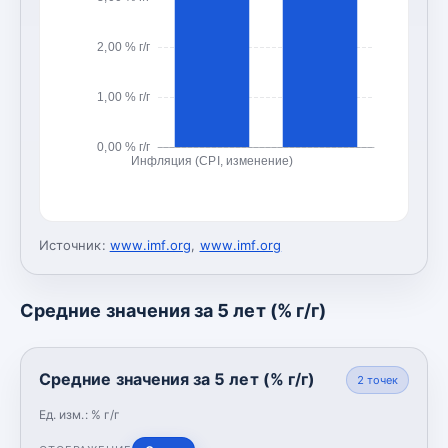
2,00 % г/г
1,00 % г/г
0,00 % г/г
Инфляция (CPI, изменение)
Источник:
www.imf.org
,
www.imf.org
Средние значения за 5 лет (% г/г)
Средние значения за 5 лет (% г/г)
2
точек
Ед. изм.:
% г/г