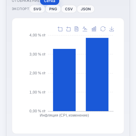
Сетка
ОТОБРАЖЕНИЕ
SVG
PNG
CSV
JSON
ЭКСПОРТ
4,00 % г/г
3,00 % г/г
2,00 % г/г
1,00 % г/г
0,00 % г/г
Инфляция (CPI, изменение)