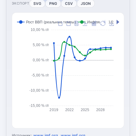
SVG
PNG
CSV
JSON
ЭКСПОРТ
Рост ВВП (реальные темпы)
Инфляция (CPI, изменение
1/2
10,00 % г/г
5,00 % г/г
0,00 % г/г
-5,00 % г/г
-10,00 % г/г
-15,00 % г/г
2019
2022
2025
2028
Источник:
www.imf.org
,
www.imf.org