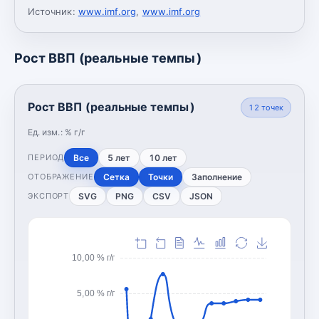
Источник:
www.imf.org
,
www.imf.org
Рост ВВП (реальные темпы)
Рост ВВП (реальные темпы)
12
точек
Ед. изм.:
% г/г
Все
5 лет
10 лет
ПЕРИОД
Сетка
Точки
Заполнение
ОТОБРАЖЕНИЕ
SVG
PNG
CSV
JSON
ЭКСПОРТ
10,00 % г/г
5,00 % г/г