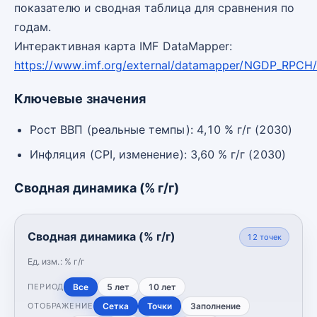
показателю и сводная таблица для сравнения по
годам.
Интерактивная карта IMF DataMapper:
https://www.imf.org/external/datamapper/NGDP_RPCH
Ключевые значения
Рост ВВП (реальные темпы): 4,10 % г/г (2030)
Инфляция (CPI, изменение): 3,60 % г/г (2030)
Сводная динамика (% г/г)
Сводная динамика (% г/г)
12
точек
Ед. изм.:
% г/г
Все
5 лет
10 лет
ПЕРИОД
Сетка
Точки
Заполнение
ОТОБРАЖЕНИЕ