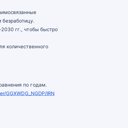
заимосвязанные
 безработицу.
2030 гг., чтобы быстро
для количественного
равнения по годам.
apper/GGXWDG_NGDP/IRN