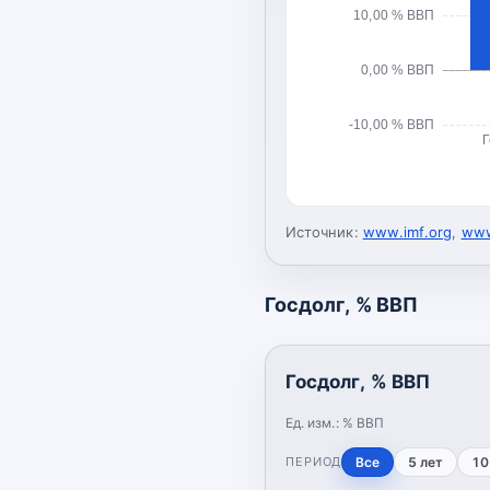
10,00 % ВВП
0,00 % ВВП
-10,00 % ВВП
Г
Источник:
www.imf.org
,
www
Госдолг, % ВВП
Госдолг, % ВВП
Ед. изм.:
% ВВП
ПЕРИОД
Все
5 лет
10