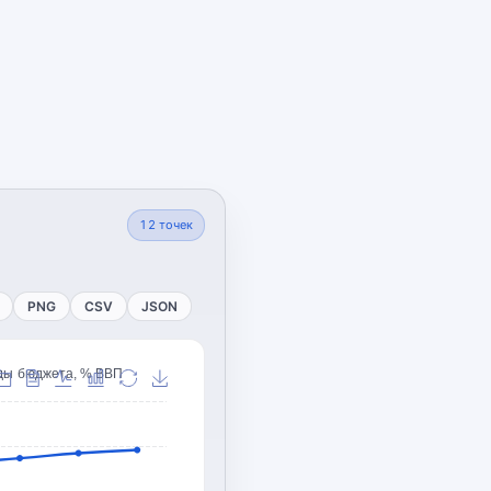
12
точек
PNG
CSV
JSON
ды бюджета, % ВВП