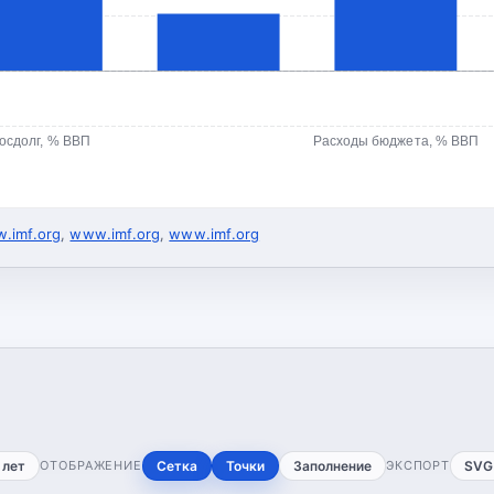
осдолг, % ВВП
Расходы бюджета, % ВВП
.imf.org
,
www.imf.org
,
www.imf.org
 лет
ОТОБРАЖЕНИЕ
Сетка
Точки
Заполнение
ЭКСПОРТ
SVG