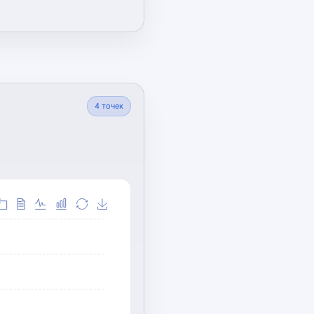
4
точек