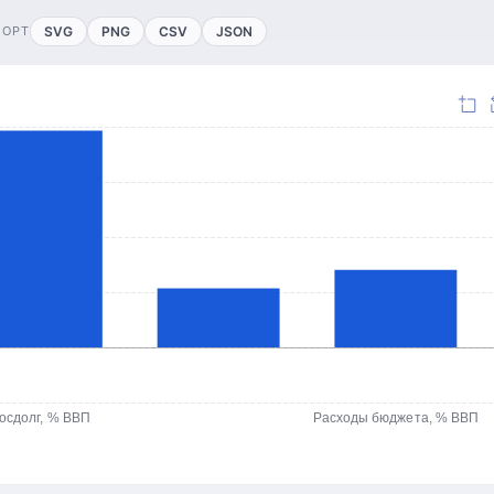
ПОРТ
SVG
PNG
CSV
JSON
осдолг, % ВВП
Расходы бюджета, % ВВП