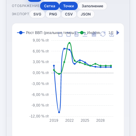
Сетка
Точки
Заполнение
ОТОБРАЖЕНИЕ
SVG
PNG
CSV
JSON
ЭКСПОРТ
Рост ВВП (реальные темпы)
Инфляция (CPI, изменение
1/2
9,00 % г/г
6,00 % г/г
3,00 % г/г
0,00 % г/г
-3,00 % г/г
-6,00 % г/г
-9,00 % г/г
-12,00 % г/г
2019
2022
2025
2028