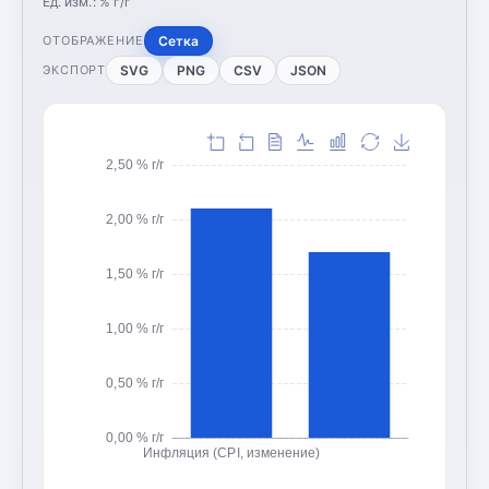
Ед. изм.:
% г/г
Сетка
ОТОБРАЖЕНИЕ
SVG
PNG
CSV
JSON
ЭКСПОРТ
2,50 % г/г
2,00 % г/г
1,50 % г/г
1,00 % г/г
0,50 % г/г
0,00 % г/г
Инфляция (CPI, изменение)