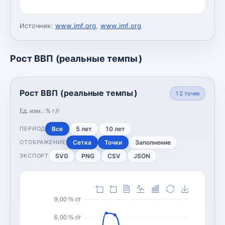
Источник:
www.imf.org
,
www.imf.org
Рост ВВП (реальные темпы)
Рост ВВП (реальные темпы)
12
точек
Ед. изм.:
% г/г
Все
5 лет
10 лет
ПЕРИОД
Сетка
Точки
Заполнение
ОТОБРАЖЕНИЕ
SVG
PNG
CSV
JSON
ЭКСПОРТ
9,00 % г/г
6,00 % г/г