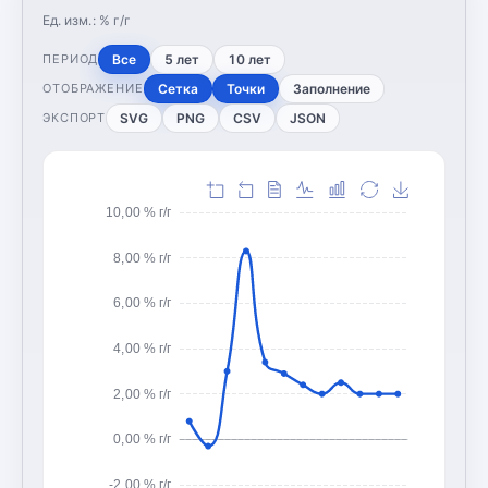
Ед. изм.:
% г/г
Все
5 лет
10 лет
ПЕРИОД
Сетка
Точки
Заполнение
ОТОБРАЖЕНИЕ
SVG
PNG
CSV
JSON
ЭКСПОРТ
10,00 % г/г
8,00 % г/г
6,00 % г/г
4,00 % г/г
2,00 % г/г
0,00 % г/г
-2,00 % г/г