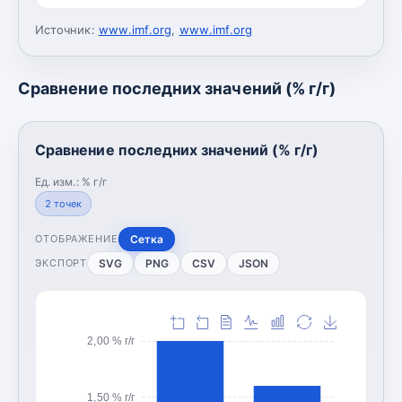
Источник:
www.imf.org
,
www.imf.org
Сравнение последних значений (% г/г)
Сравнение последних значений (% г/г)
Ед. изм.:
% г/г
2
точек
Сетка
ОТОБРАЖЕНИЕ
SVG
PNG
CSV
JSON
ЭКСПОРТ
2,00 % г/г
1,50 % г/г