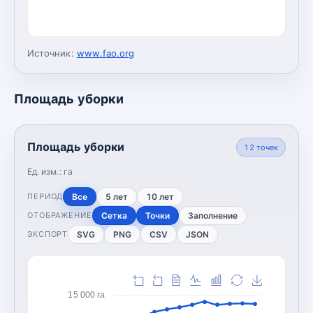
Источник:
www.fao.org
Площадь уборки
Площадь уборки
12
точек
Ед. изм.:
га
Все
5 лет
10 лет
ПЕРИОД
Сетка
Точки
Заполнение
ОТОБРАЖЕНИЕ
SVG
PNG
CSV
JSON
ЭКСПОРТ
15 000 га