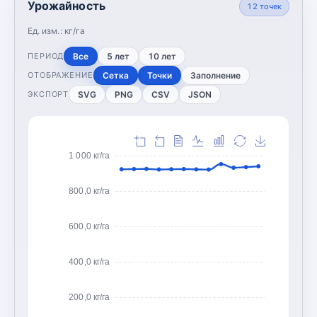
Урожайность
12
точек
Ед. изм.:
кг/га
Все
5 лет
10 лет
ПЕРИОД
Сетка
Точки
Заполнение
ОТОБРАЖЕНИЕ
SVG
PNG
CSV
JSON
ЭКСПОРТ
1 000 кг/га
800,0 кг/га
600,0 кг/га
400,0 кг/га
200,0 кг/га