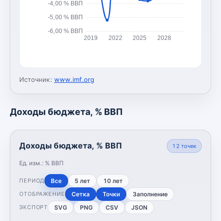
-4,00 % ВВП
-5,00 % ВВП
-6,00 % ВВП
2019
2022
2025
2028
Источник:
www.imf.org
Доходы бюджета, % ВВП
Доходы бюджета, % ВВП
12
точек
Ед. изм.:
% ВВП
Все
5 лет
10 лет
ПЕРИОД
Сетка
Точки
Заполнение
ОТОБРАЖЕНИЕ
SVG
PNG
CSV
JSON
ЭКСПОРТ