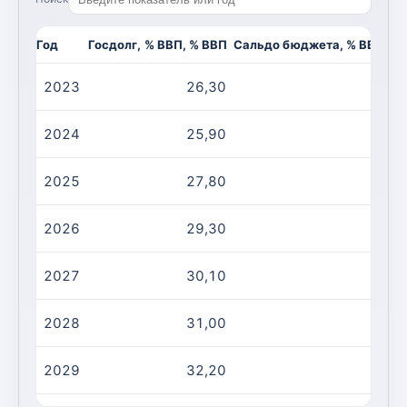
Год
Госдолг, % ВВП, % ВВП
Сальдо бюджета, % ВВП, %
2023
26,30
-2
2024
25,90
-2
2025
27,80
-3
2026
29,30
-3
2027
30,10
-3
2028
31,00
-3
2029
32,20
-3