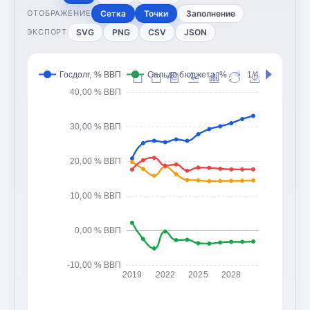
Сетка
Точки
Заполнение
ОТОБРАЖЕНИЕ
SVG
PNG
CSV
JSON
ЭКСПОРТ
Госдолг, % ВВП
Сальдо бюджета, % ВВП
1/4
Доходы 
40,00 % ВВП
30,00 % ВВП
20,00 % ВВП
10,00 % ВВП
0,00 % ВВП
-10,00 % ВВП
2019
2022
2025
2028