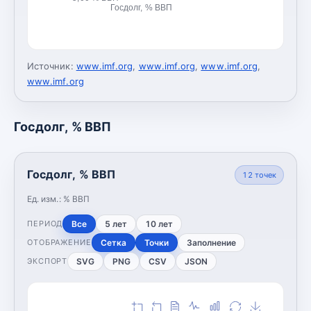
Госдолг, % ВВП
Источник:
www.imf.org
,
www.imf.org
,
www.imf.org
,
www.imf.org
Госдолг, % ВВП
Госдолг, % ВВП
12
точек
Ед. изм.:
% ВВП
Все
5 лет
10 лет
ПЕРИОД
Сетка
Точки
Заполнение
ОТОБРАЖЕНИЕ
SVG
PNG
CSV
JSON
ЭКСПОРТ