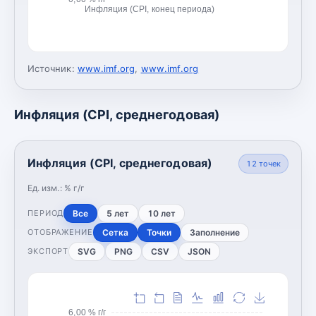
Инфляция (CPI, конец периода)
Источник:
www.imf.org
,
www.imf.org
Инфляция (CPI, среднегодовая)
Инфляция (CPI, среднегодовая)
12
точек
Ед. изм.:
% г/г
Все
5 лет
10 лет
ПЕРИОД
Сетка
Точки
Заполнение
ОТОБРАЖЕНИЕ
SVG
PNG
CSV
JSON
ЭКСПОРТ
6,00 % г/г