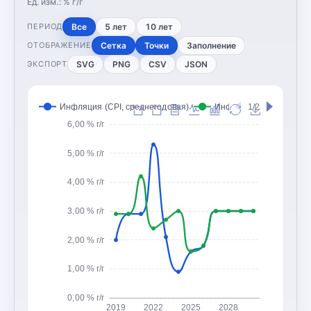
Ед. изм.:
% г/г
Все
5 лет
10 лет
ПЕРИОД
Сетка
Точки
Заполнение
ОТОБРАЖЕНИЕ
SVG
PNG
CSV
JSON
ЭКСПОРТ
Инфляция (CPI, среднегодовая)
Инфляция (CPI, конец 
1/2
6,00 % г/г
5,00 % г/г
4,00 % г/г
3,00 % г/г
2,00 % г/г
1,00 % г/г
0,00 % г/г
2019
2022
2025
2028