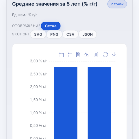
Средние значения за 5 лет (% г/г)
2
точек
Ед. изм.:
% г/г
Сетка
ОТОБРАЖЕНИЕ
SVG
PNG
CSV
JSON
ЭКСПОРТ
3,00 % г/г
2,50 % г/г
2,00 % г/г
1,50 % г/г
1,00 % г/г
0,50 % г/г
0,00 % г/г