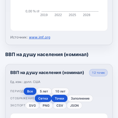
0,00 % г/г
2019
2022
2025
2028
Источник:
www.imf.org
ВВП на душу населения (номинал)
ВВП на душу населения (номинал)
12
точек
Ед. изм.:
долл. США
Все
5 лет
10 лет
ПЕРИОД
Сетка
Точки
Заполнение
ОТОБРАЖЕНИЕ
SVG
PNG
CSV
JSON
ЭКСПОРТ