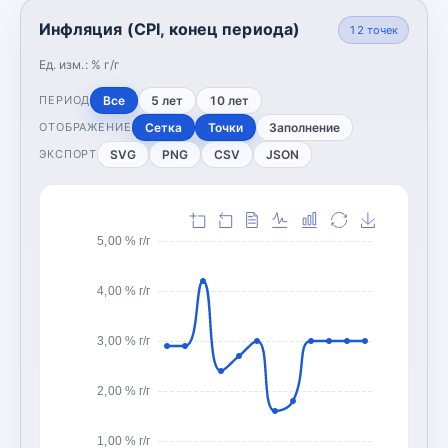
Инфляция (CPI, конец периода)
12
точек
Ед. изм.:
% г/г
Все
5 лет
10 лет
ПЕРИОД
Сетка
Точки
Заполнение
ОТОБРАЖЕНИЕ
SVG
PNG
CSV
JSON
ЭКСПОРТ
5,00 % г/г
4,00 % г/г
3,00 % г/г
2,00 % г/г
1,00 % г/г