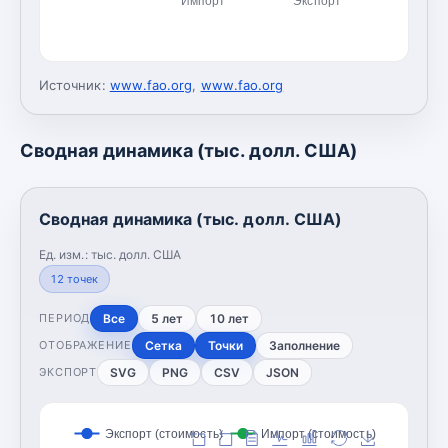
Импорт
Экспорт
Источник:
www.fao.org
,
www.fao.org
Сводная динамика (тыс. долл. США)
Сводная динамика (тыс. долл. США)
Ед. изм.:
тыс. долл. США
12
точек
Все
5 лет
10 лет
ПЕРИОД
Сетка
Точки
Заполнение
ОТОБРАЖЕНИЕ
SVG
PNG
CSV
JSON
ЭКСПОРТ
Экспорт (стоимость)
Импорт (стоимость)