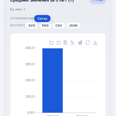
2
точек
Ед. изм.:
т
Сетка
ОТОБРАЖЕНИЕ
SVG
PNG
CSV
JSON
ЭКСПОРТ
400,0 т
300,0 т
200,0 т
100,0 т
0,00 т