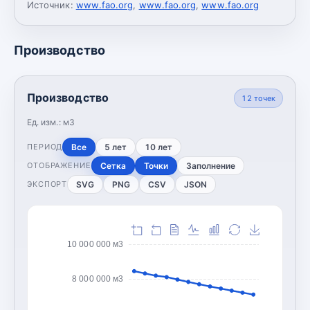
Источник:
www.fao.org
,
www.fao.org
,
www.fao.org
Производство
Производство
12
точек
Ед. изм.:
м3
Все
5 лет
10 лет
ПЕРИОД
Сетка
Точки
Заполнение
ОТОБРАЖЕНИЕ
SVG
PNG
CSV
JSON
ЭКСПОРТ
10 000 000 м3
8 000 000 м3