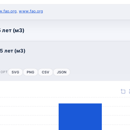
.fao.org
,
www.fao.org
 лет (м3)
5 лет (м3)
ПОРТ
SVG
PNG
CSV
JSON