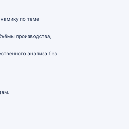
намику по теме
бъёмы производства,
ственного анализа без
дам.