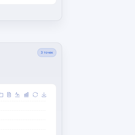
3
точек