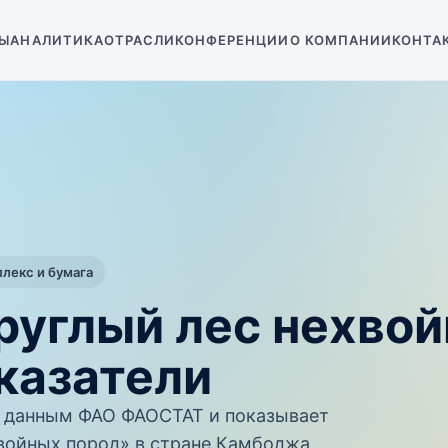
Ы
АНАЛИТИКА
ОТРАСЛИ
КОНФЕРЕНЦИИ
О КОМПАНИИ
КОНТА
екс и бумага
руглый лес нехво
казатели
 данным ФАО ФАОСТАТ и показывает
войных пород» в стране Камбоджа.