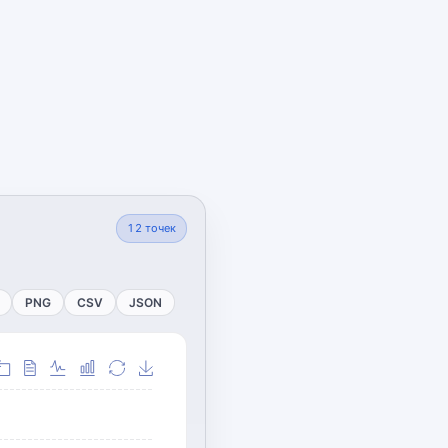
12
точек
PNG
CSV
JSON