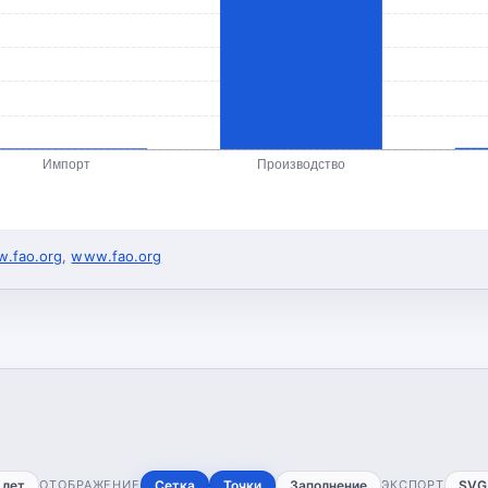
Импорт
Производство
.fao.org
,
www.fao.org
 лет
ОТОБРАЖЕНИЕ
Сетка
Точки
Заполнение
ЭКСПОРТ
SVG