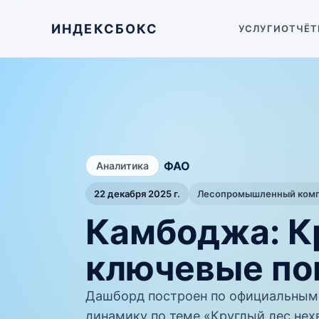
ИНДЕКСБОКС
УСЛУГИ
ОТЧЁТ
/
ФАО
Аналитика
22 декабря 2025 г.
Лесопромышленный компл
Камбоджа: К
ключевые по
Дашборд построен по официальным
динамику по теме «Круглый лес нех