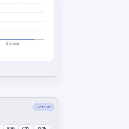
Экспорт
12
точек
PNG
CSV
JSON