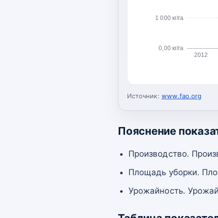
1 000 кг/га
0,00 кг/га
2012
Источник:
www.fao.org
Пояснение показа
Производство. Произ
Площадь уборки. Пло
Урожайность. Урожай
Таблица показате