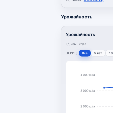
Урожайность
Урожайность
Ед. изм.:
кг/га
ПЕРИОД
Все
5 лет
10
4 000 кг/га
3 000 кг/га
2 000 кг/га