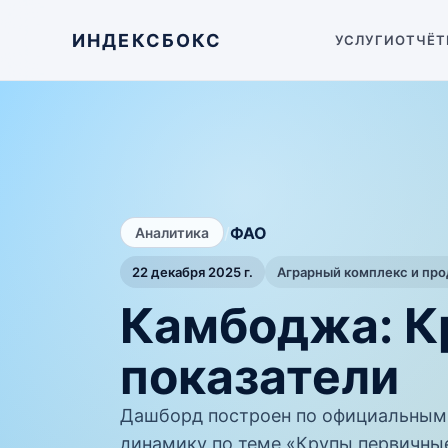
ИНДЕКСБОКС
УСЛУГИ
ОТЧЁТ
/
ФАО
Аналитика
22 декабря 2025 г.
Аграрный комплекс и пр
Камбоджа: К
показатели
Дашборд построен по официальным
динамику по теме «Крупы первичны