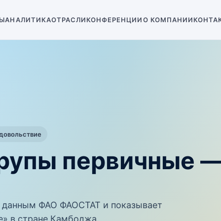
Ы
АНАЛИТИКА
ОТРАСЛИ
КОНФЕРЕНЦИИ
О КОМПАНИИ
КОНТА
одовольствие
рупы первичные 
 данным ФАО ФАОСТАТ и показывает
е» в стране Камбоджа.