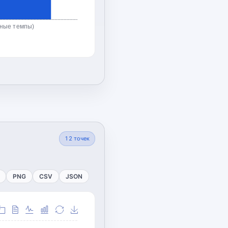
ьные темпы)
12
точек
PNG
CSV
JSON