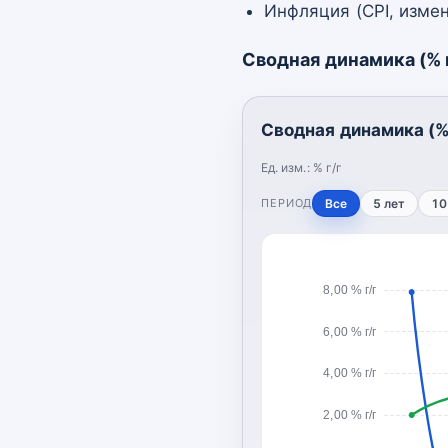
Инфляция (CPI, измен
Сводная динамика (% г
Сводная динамика (% 
Ед. изм.:
% г/г
ПЕРИОД
Все
5 лет
10
8,00 % г/г
6,00 % г/г
4,00 % г/г
2,00 % г/г