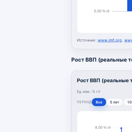
0,00 % г/г
Источник:
www.imf.org
,
www
Рост ВВП (реальные 
Рост ВВП (реальные 
Ед. изм.:
% г/г
ПЕРИОД
Все
5 лет
10
8,00 % г/г