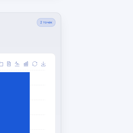
2
точек