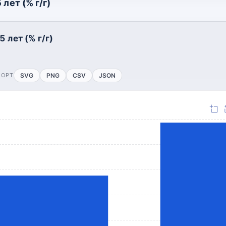
лет (% г/г)
 лет (% г/г)
ПОРТ
SVG
PNG
CSV
JSON