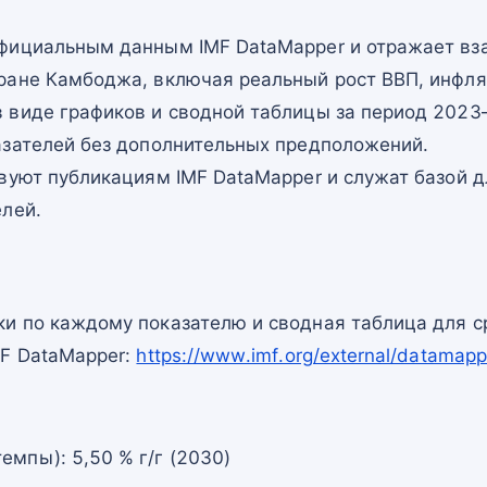
фициальным данным IMF DataMapper и отражает в
ране Камбоджа, включая реальный рост ВВП, инфля
 виде графиков и сводной таблицы за период 2023–
азателей без дополнительных предположений.
вуют публикациям IMF DataMapper и служат базой 
елей.
и по каждому показателю и сводная таблица для с
MF DataMapper:
https://www.imf.org/external/datam
емпы): 5,50 % г/г (2030)