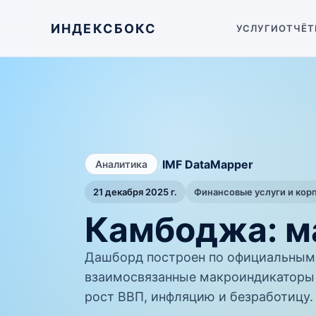
ИНДЕКСБОКС
УСЛУГИ
ОТЧЁТ
/
IMF DataMapper
Аналитика
21 декабря 2025 г.
Финансовые услуги и кор
Камбоджа: м
Дашборд построен по официальным 
взаимосвязанные макроиндикаторы 
рост ВВП, инфляцию и безработицу.