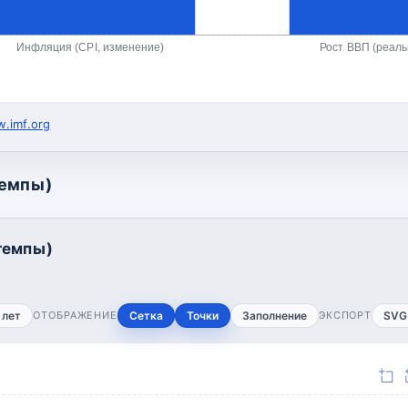
Инфляция (CPI, изменение)
Рост ВВП (реал
.imf.org
темпы)
темпы)
 лет
ОТОБРАЖЕНИЕ
Сетка
Точки
Заполнение
ЭКСПОРТ
SVG