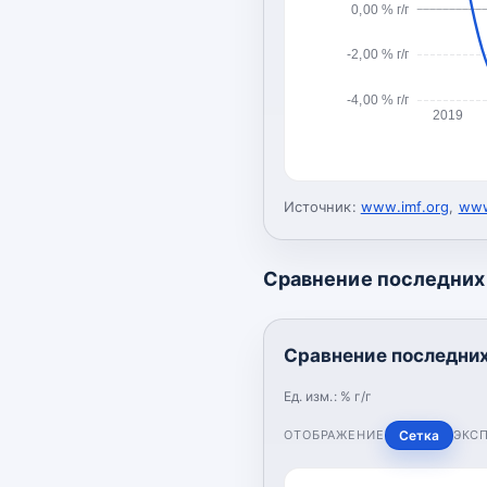
0,00 % г/г
-2,00 % г/г
-4,00 % г/г
2019
Источник:
www.imf.org
,
www
Сравнение последних 
Сравнение последних 
Ед. изм.:
% г/г
ОТОБРАЖЕНИЕ
Сетка
ЭКС