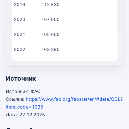
2019
112 830
2 
2020
107 000
2 
2021
105 000
2 
2022
103 390
2 
2023
103 585
2 
Источник
Источник: ФАО
Ссылка:
https://www.fao.org/faostat/en/#data/QCL?
item_code=1035
Дата: 22.12.2025