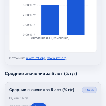
3,00 % г/г
2,00 % г/г
1,00 % г/г
0,00 % г/г
Инфляция (CPI, изменение)
Источник:
www.imf.org
,
www.imf.org
Средние значения за 5 лет (% г/г)
Средние значения за 5 лет (% г/г)
2
точек
Ед. изм.:
% г/г