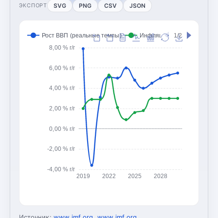
SVG
PNG
CSV
JSON
ЭКСПОРТ
Рост ВВП (реальные темпы)
Инфляция (CPI, изменение
1/2
8,00 % г/г
6,00 % г/г
4,00 % г/г
2,00 % г/г
0,00 % г/г
-2,00 % г/г
-4,00 % г/г
2019
2022
2025
2028
Источник:
www.imf.org
,
www.imf.org