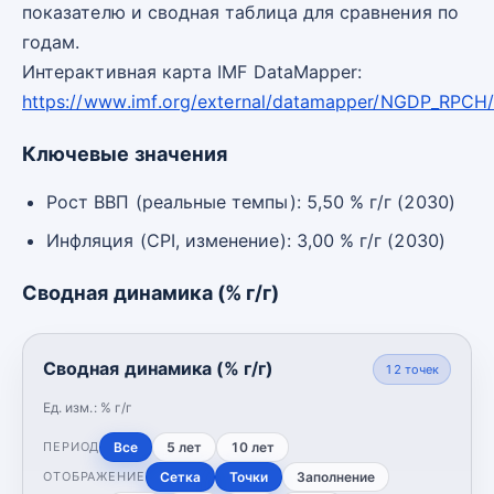
показателю и сводная таблица для сравнения по
годам.
Интерактивная карта IMF DataMapper:
https://www.imf.org/external/datamapper/NGDP_RPC
Ключевые значения
Рост ВВП (реальные темпы): 5,50 % г/г (2030)
Инфляция (CPI, изменение): 3,00 % г/г (2030)
Сводная динамика (% г/г)
Сводная динамика (% г/г)
12
точек
Ед. изм.:
% г/г
Все
5 лет
10 лет
ПЕРИОД
Сетка
Точки
Заполнение
ОТОБРАЖЕНИЕ