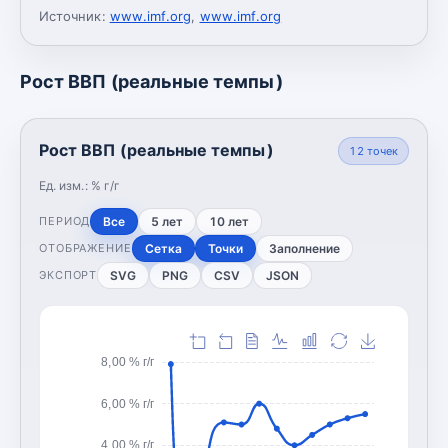
Источник:
www.imf.org
,
www.imf.org
Рост ВВП (реальные темпы)
Рост ВВП (реальные темпы)
12
точек
Ед. изм.:
% г/г
Все
5 лет
10 лет
ПЕРИОД
Сетка
Точки
Заполнение
ОТОБРАЖЕНИЕ
SVG
PNG
CSV
JSON
ЭКСПОРТ
8,00 % г/г
6,00 % г/г
4,00 % г/г