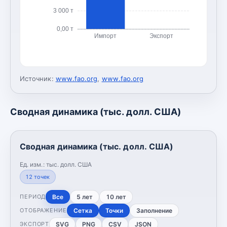
3 000 т
0,00 т
Импорт
Экспорт
Источник:
www.fao.org
,
www.fao.org
Сводная динамика (тыс. долл. США)
Сводная динамика (тыс. долл. США)
Ед. изм.:
тыс. долл. США
12
точек
Все
5 лет
10 лет
ПЕРИОД
Сетка
Точки
Заполнение
ОТОБРАЖЕНИЕ
SVG
PNG
CSV
JSON
ЭКСПОРТ