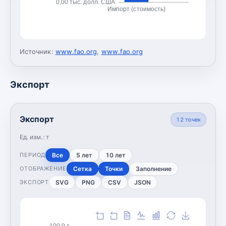
0,00 тыс. долл. США
Импорт (стоимость)
Источник:
www.fao.org
,
www.fao.org
Экспорт
Экспорт
12
точек
Ед. изм.:
т
Все
5 лет
10 лет
ПЕРИОД
Сетка
Точки
Заполнение
ОТОБРАЖЕНИЕ
SVG
PNG
CSV
JSON
ЭКСПОРТ
100,0 т