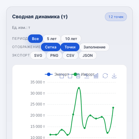
Сводная динамика (т)
12
точек
Ед. изм.:
т
Все
5 лет
10 лет
ПЕРИОД
Сетка
Точки
Заполнение
ОТОБРАЖЕНИЕ
SVG
PNG
CSV
JSON
ЭКСПОРТ
Экспорт
Импорт
35 000 т
30 000 т
25 000 т
20 000 т
15 000 т
10 000 т