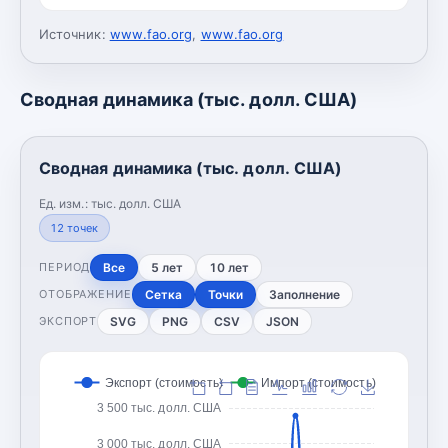
Источник:
www.fao.org
,
www.fao.org
Сводная динамика (тыс. долл. США)
Сводная динамика (тыс. долл. США)
Ед. изм.:
тыс. долл. США
12
точек
Все
5 лет
10 лет
ПЕРИОД
Сетка
Точки
Заполнение
ОТОБРАЖЕНИЕ
SVG
PNG
CSV
JSON
ЭКСПОРТ
Экспорт (стоимость)
Импорт (стоимость)
3 500 тыс. долл. США
3 000 тыс. долл. США