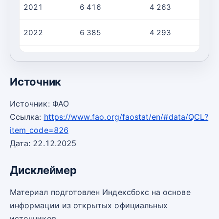
2021
6 416
4 263
2022
6 385
4 293
2023
6 395
4 323
Источник
Источник: ФАО
Ссылка:
https://www.fao.org/faostat/en/#data/QCL?
item_code=826
Дата: 22.12.2025
Дисклеймер
Материал подготовлен Индексбокс на основе
информации из открытых официальных
источников.