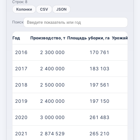
Строк:
8
Колонки
CSV
JSON
Поиск
Год
Производство, т
Площадь уборки, га
Урожайность,
2016
2 300 000
170 761
1
2017
2 400 000
183 103
1
2018
2 500 000
197 561
1
2019
2 400 000
197 150
1
2020
3 000 000
261 483
1
2021
2 874 529
265 210
1