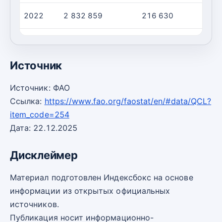
2022
2 832 859
216 630
1
2023
2 879 348
220 185
1
Источник
Источник: ФАО
Ссылка:
https://www.fao.org/faostat/en/#data/QCL?
item_code=254
Дата: 22.12.2025
Дисклеймер
Материал подготовлен Индексбокс на основе
информации из открытых официальных
источников.
Публикация носит информационно-