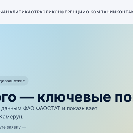
Ы
АНАЛИТИКА
ОТРАСЛИ
КОНФЕРЕНЦИИ
О КОМПАНИИ
КОНТА
одовольствие
рго — ключевые по
 данным ФАО ФАОСТАТ и показывает
 Камерун.
ьте заявку —