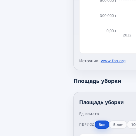
600 000 т
300 000 т
0,00 т
2012
Источник:
www.fao.org
Площадь уборки
Площадь уборки
Ед. изм.:
га
ПЕРИОД
Все
5 лет
10