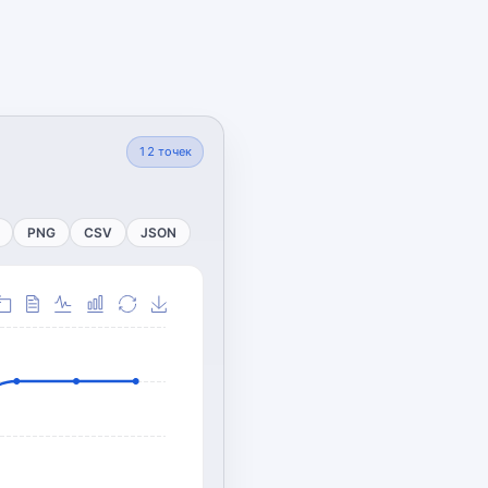
12
точек
PNG
CSV
JSON