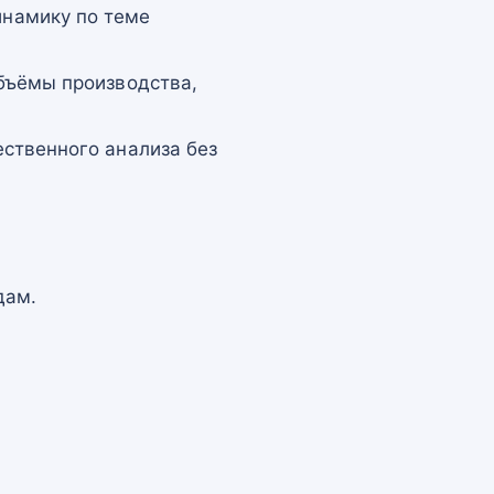
намику по теме
бъёмы производства,
ственного анализа без
дам.