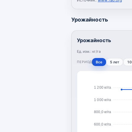
Урожайность
Урожайность
Ед. изм.:
кг/га
ПЕРИОД
Все
5 лет
10
1 200 кг/га
1 000 кг/га
800,0 кг/га
600,0 кг/га