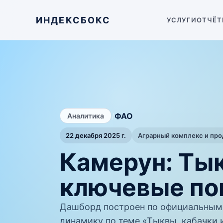
ИНДЕКСБОКС
УСЛУГИ
ОТЧЁТ
/
ФАО
Аналитика
22 декабря 2025 г.
Аграрный комплекс и пр
Камерун: Тык
ключевые по
Дашборд построен по официальным
динамику по теме «Тыквы, кабачки 