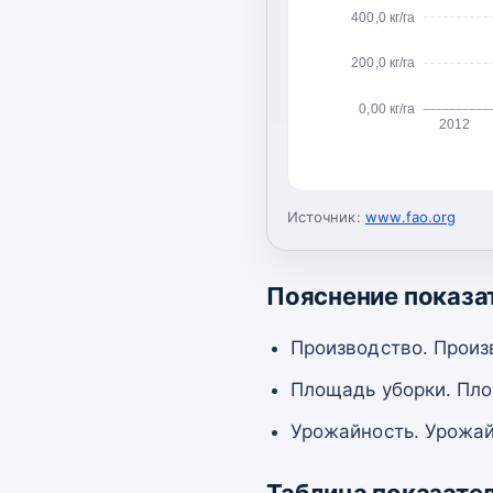
400,0 кг/га
200,0 кг/га
0,00 кг/га
2012
Источник:
www.fao.org
Пояснение показа
Производство. Произ
Площадь уборки. Пло
Урожайность. Урожай
Таблица показате