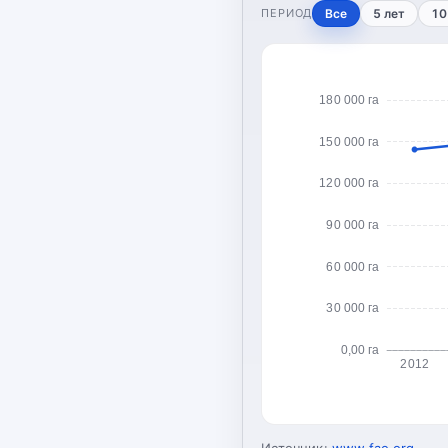
ПЕРИОД
Все
5 лет
10
180 000 га
150 000 га
120 000 га
90 000 га
60 000 га
30 000 га
0,00 га
2012
Источник:
www.fao.org