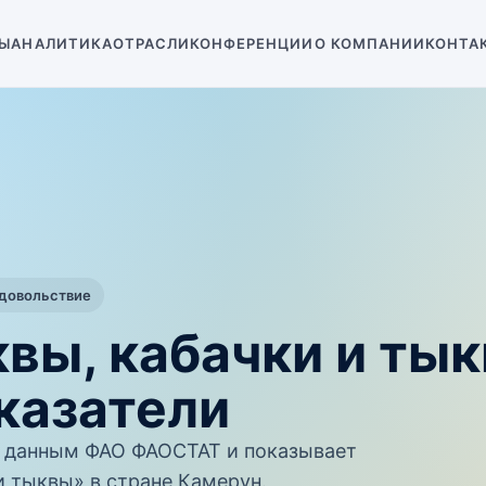
Ы
АНАЛИТИКА
ОТРАСЛИ
КОНФЕРЕНЦИИ
О КОМПАНИИ
КОНТА
одовольствие
вы, кабачки и ты
казатели
 данным ФАО ФАОСТАТ и показывает
и тыквы» в стране Камерун.