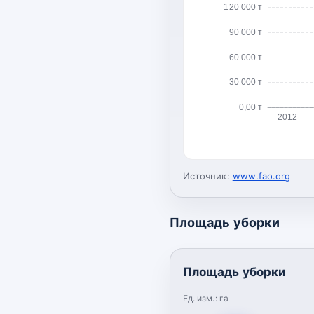
120 000 т
90 000 т
60 000 т
30 000 т
0,00 т
2012
Источник:
www.fao.org
Площадь уборки
Площадь уборки
Ед. изм.:
га