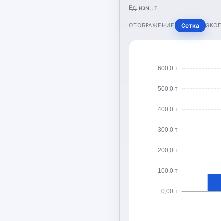
Ед. изм.:
т
ОТОБРАЖЕНИЕ
Сетка
ЭКС
600,0 т
500,0 т
400,0 т
300,0 т
200,0 т
100,0 т
0,00 т