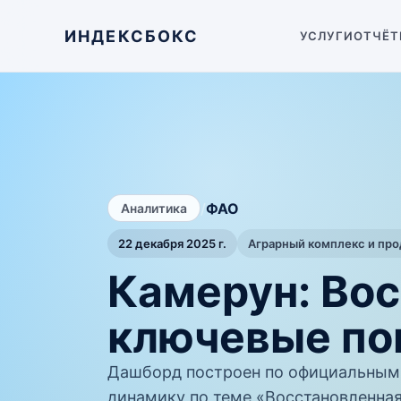
ИНДЕКСБОКС
УСЛУГИ
ОТЧЁТ
/
ФАО
Аналитика
22 декабря 2025 г.
Аграрный комплекс и пр
Камерун: Во
ключевые по
Дашборд построен по официальным
динамику по теме «Восстановленная