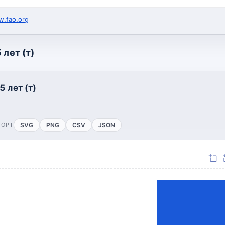
.fao.org
 лет (т)
5 лет (т)
ПОРТ
SVG
PNG
CSV
JSON