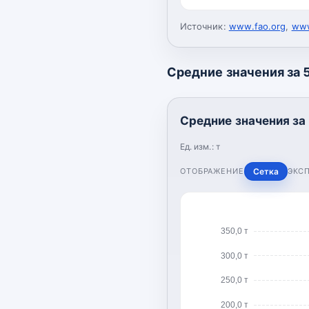
Источник:
www.fao.org
,
www
Средние значения за 5
Средние значения за 
Ед. изм.:
т
ОТОБРАЖЕНИЕ
Сетка
ЭКС
350,0 т
300,0 т
250,0 т
200,0 т