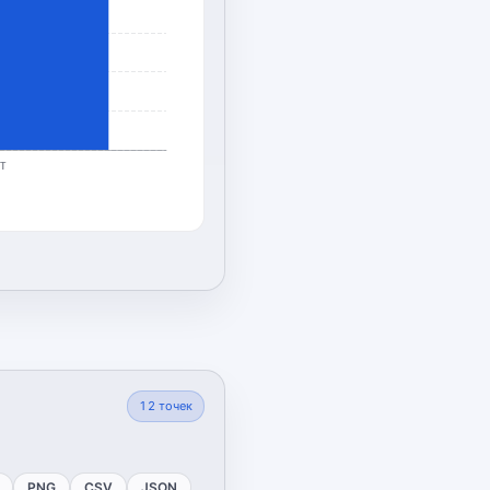
т
12
точек
PNG
CSV
JSON