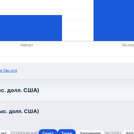
Импорт
Экспор
.fao.org
с. долл. США)
ыс. долл. США)
 лет
ОТОБРАЖЕНИЕ
Сетка
Точки
Заполнение
ЭКСПОРТ
SVG