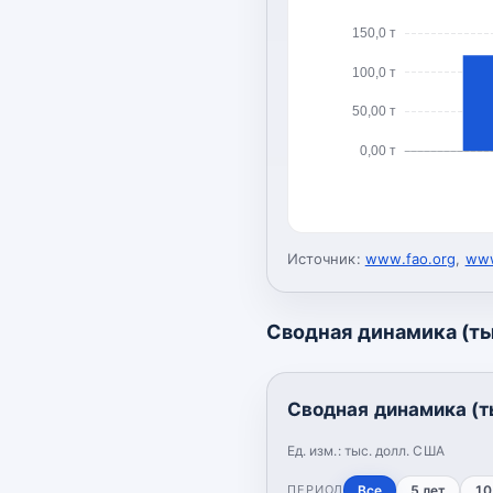
150,0 т
100,0 т
50,00 т
0,00 т
Источник:
www.fao.org
,
www
Сводная динамика (ты
Сводная динамика (т
Ед. изм.:
тыс. долл. США
ПЕРИОД
Все
5 лет
10