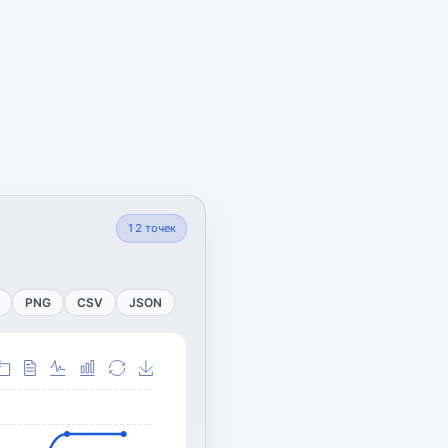
12
точек
PNG
CSV
JSON