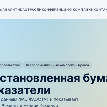
Ы
АНАЛИТИКА
ОТРАСЛИ
КОНФЕРЕНЦИИ
О КОМПАНИИ
КОНТА
одовольствие
Лесопромышленный комплекс и бумага
сстановленная бум
казатели
 данным ФАО ФАОСТАТ и показывает
 бумага» в стране Камерун.