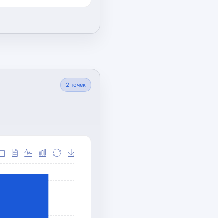
2
точек