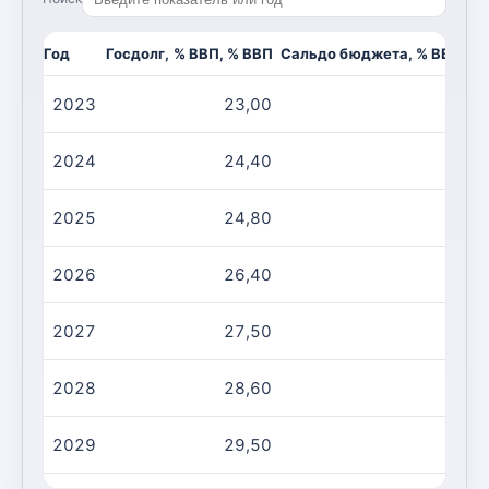
Год
Госдолг, % ВВП, % ВВП
Сальдо бюджета, % ВВП, %
2023
23,00
-1
2024
24,40
-1
2025
24,80
-2
2026
26,40
-2
2027
27,50
-2
2028
28,60
-1
2029
29,50
-1