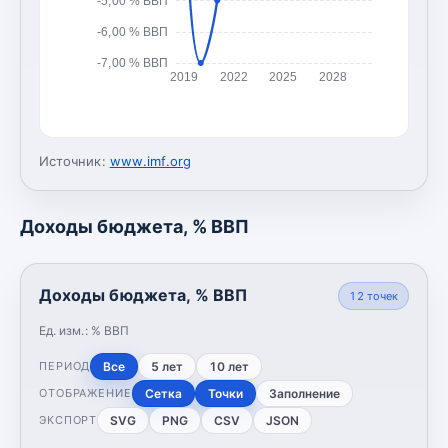
-5,00 % ВВП
-6,00 % ВВП
-7,00 % ВВП
2019
2022
2025
2028
Источник:
www.imf.org
Доходы бюджета, % ВВП
Доходы бюджета, % ВВП
12
точек
Ед. изм.:
% ВВП
Все
5 лет
10 лет
ПЕРИОД
Сетка
Точки
Заполнение
ОТОБРАЖЕНИЕ
SVG
PNG
CSV
JSON
ЭКСПОРТ