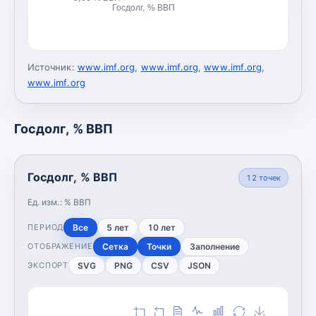
Госдолг, % ВВП
Источник:
www.imf.org
,
www.imf.org
,
www.imf.org
,
www.imf.org
Госдолг, % ВВП
Госдолг, % ВВП
12
точек
Ед. изм.:
% ВВП
Все
5 лет
10 лет
ПЕРИОД
Сетка
Точки
Заполнение
ОТОБРАЖЕНИЕ
SVG
PNG
CSV
JSON
ЭКСПОРТ