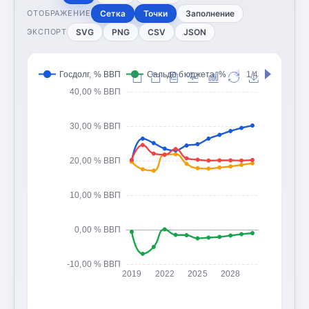
Сетка
Точки
Заполнение
ОТОБРАЖЕНИЕ
SVG
PNG
CSV
JSON
ЭКСПОРТ
Госдолг, % ВВП
Сальдо бюджета, % ВВП
1/4
Доходы 
40,00 % ВВП
30,00 % ВВП
20,00 % ВВП
10,00 % ВВП
0,00 % ВВП
-10,00 % ВВП
2019
2022
2025
2028