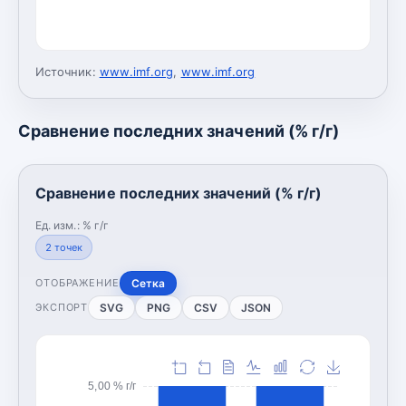
Источник:
www.imf.org
,
www.imf.org
Сравнение последних значений (% г/г)
Сравнение последних значений (% г/г)
Ед. изм.:
% г/г
2
точек
Сетка
ОТОБРАЖЕНИЕ
SVG
PNG
CSV
JSON
ЭКСПОРТ
5,00 % г/г