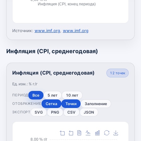
Инфляция (CPI, конец периода)
Источник:
www.imf.org
,
www.imf.org
Инфляция (CPI, среднегодовая)
Инфляция (CPI, среднегодовая)
12
точек
Ед. изм.:
% г/г
Все
5 лет
10 лет
ПЕРИОД
Сетка
Точки
Заполнение
ОТОБРАЖЕНИЕ
SVG
PNG
CSV
JSON
ЭКСПОРТ
8,00 % г/г