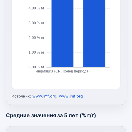
4,00 % г/г
3,00 % г/г
2,00 % г/г
1,00 % г/г
0,00 % г/г
Инфляция (CPI, конец периода)
Источник:
www.imf.org
,
www.imf.org
Средние значения за 5 лет (% г/г)