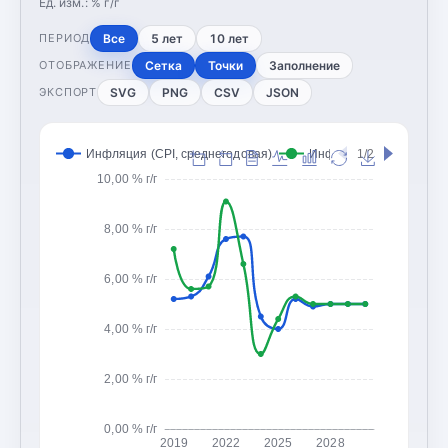
Ед. изм.:
% г/г
Все
5 лет
10 лет
ПЕРИОД
Сетка
Точки
Заполнение
ОТОБРАЖЕНИЕ
SVG
PNG
CSV
JSON
ЭКСПОРТ
Инфляция (CPI, среднегодовая)
Инфляция (CPI, конец 
1/2
10,00 % г/г
8,00 % г/г
6,00 % г/г
4,00 % г/г
2,00 % г/г
0,00 % г/г
2019
2022
2025
2028