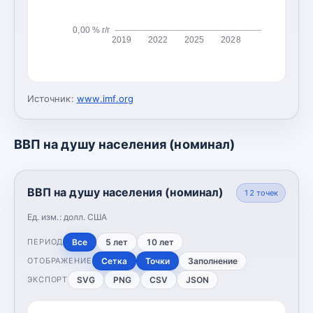
0,00 % г/г
2019
2022
2025
2028
Источник:
www.imf.org
ВВП на душу населения (номинал)
ВВП на душу населения (номинал)
12
точек
Ед. изм.:
долл. США
Все
5 лет
10 лет
ПЕРИОД
Сетка
Точки
Заполнение
ОТОБРАЖЕНИЕ
SVG
PNG
CSV
JSON
ЭКСПОРТ