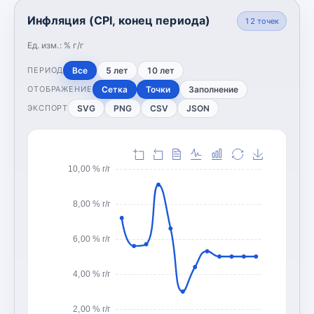
Инфляция (CPI, конец периода)
12
точек
Ед. изм.:
% г/г
Все
5 лет
10 лет
ПЕРИОД
Сетка
Точки
Заполнение
ОТОБРАЖЕНИЕ
SVG
PNG
CSV
JSON
ЭКСПОРТ
10,00 % г/г
8,00 % г/г
6,00 % г/г
4,00 % г/г
2,00 % г/г