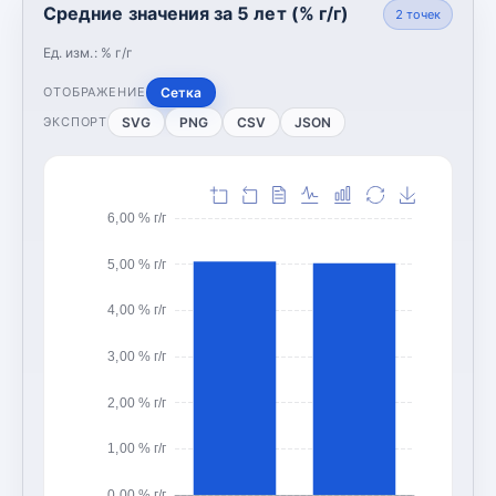
Средние значения за 5 лет (% г/г)
2
точек
Ед. изм.:
% г/г
Сетка
ОТОБРАЖЕНИЕ
SVG
PNG
CSV
JSON
ЭКСПОРТ
6,00 % г/г
5,00 % г/г
4,00 % г/г
3,00 % г/г
2,00 % г/г
1,00 % г/г
0,00 % г/г