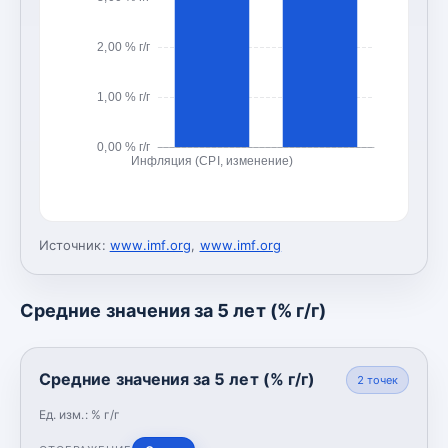
2,00 % г/г
1,00 % г/г
0,00 % г/г
Инфляция (CPI, изменение)
Источник:
www.imf.org
,
www.imf.org
Средние значения за 5 лет (% г/г)
Средние значения за 5 лет (% г/г)
2
точек
Ед. изм.:
% г/г