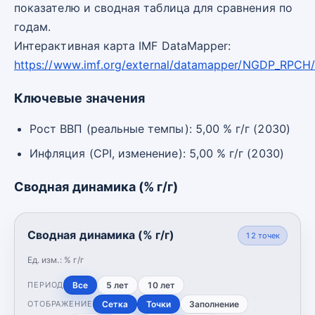
показателю и сводная таблица для сравнения по
годам.
Интерактивная карта IMF DataMapper:
https://www.imf.org/external/datamapper/NGDP_RPCH
Ключевые значения
Рост ВВП (реальные темпы): 5,00 % г/г (2030)
Инфляция (CPI, изменение): 5,00 % г/г (2030)
Сводная динамика (% г/г)
Сводная динамика (% г/г)
12
точек
Ед. изм.:
% г/г
Все
5 лет
10 лет
ПЕРИОД
Сетка
Точки
Заполнение
ОТОБРАЖЕНИЕ