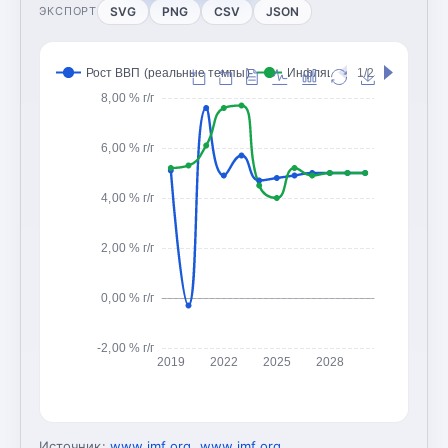
SVG
PNG
CSV
JSON
ЭКСПОРТ
Рост ВВП (реальные темпы)
Инфляция (CPI, изменение
1/2
8,00 % г/г
6,00 % г/г
4,00 % г/г
2,00 % г/г
0,00 % г/г
-2,00 % г/г
2019
2022
2025
2028
Источник:
www.imf.org
,
www.imf.org