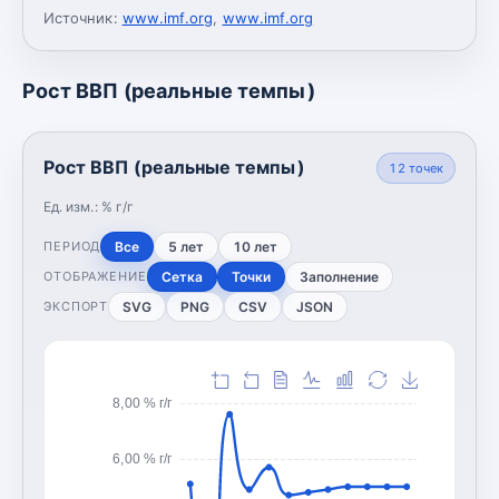
Источник:
www.imf.org
,
www.imf.org
Рост ВВП (реальные темпы)
Рост ВВП (реальные темпы)
12
точек
Ед. изм.:
% г/г
Все
5 лет
10 лет
ПЕРИОД
Сетка
Точки
Заполнение
ОТОБРАЖЕНИЕ
SVG
PNG
CSV
JSON
ЭКСПОРТ
8,00 % г/г
6,00 % г/г