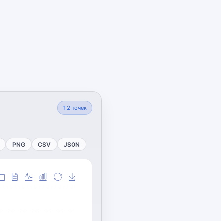
12
точек
PNG
CSV
JSON