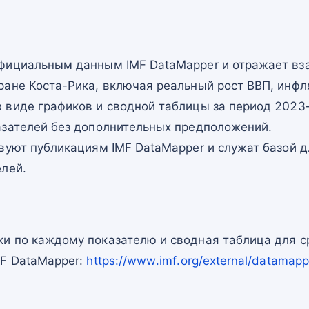
фициальным данным IMF DataMapper и отражает в
ране Коста-Рика, включая реальный рост ВВП, инфл
 виде графиков и сводной таблицы за период 2023–
азателей без дополнительных предположений.
вуют публикациям IMF DataMapper и служат базой 
елей.
и по каждому показателю и сводная таблица для с
MF DataMapper:
https://www.imf.org/external/datama