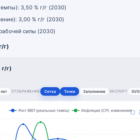
емпы): 3,50 % г/г (2030)
ение): 3,00 % г/г (2030)
 рабочей силы (2030)
/г)
г/г)
 лет
ОТОБРАЖЕНИЕ
Сетка
Точки
Заполнение
ЭКСПОРТ
SVG
Рост ВВП (реальные темпы)
Инфляция (CPI, изменение)