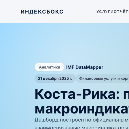
ИНДЕКСБОКС
УСЛУГИ
ОТЧЁТ
/
IMF DataMapper
Аналитика
21 декабря 2025 г.
Финансовые услуги и кор
Коста-Рика: 
макроиндика
Дашборд построен по официальным 
взаимосвязанные макроиндикаторы 