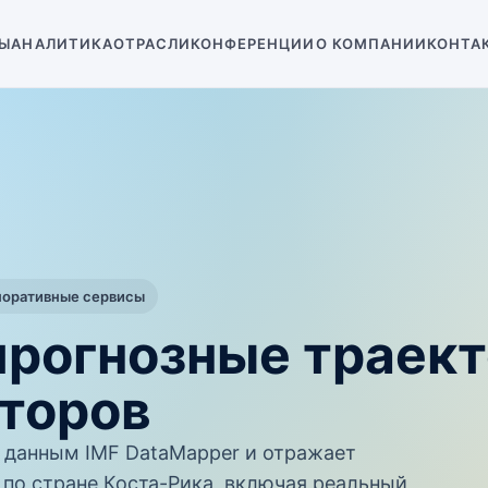
Ы
АНАЛИТИКА
ОТРАСЛИ
КОНФЕРЕНЦИИ
О КОМПАНИИ
КОНТА
поративные сервисы
прогнозные траек
торов
данным IMF DataMapper и отражает
по стране Коста-Рика, включая реальный