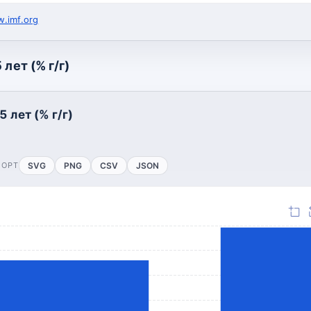
.imf.org
лет (% г/г)
 лет (% г/г)
ПОРТ
SVG
PNG
CSV
JSON