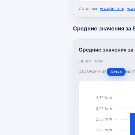
Источник:
www.imf.org
,
www
Средние значения за 5 
Средние значения за 5
Ед. изм.:
% г/г
ОТОБРАЖЕНИЕ
Сетка
ЭКС
3,50 % г/г
3,00 % г/г
2,50 % г/г
2,00 % г/г