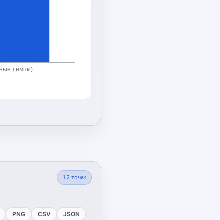
ьные темпы)
12
точек
PNG
CSV
JSON