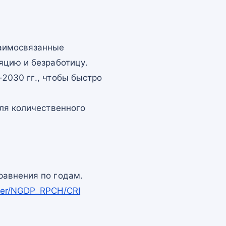
заимосвязанные
яцию и безработицу.
2030 гг., чтобы быстро
для количественного
равнения по годам.
pper/NGDP_RPCH/CRI