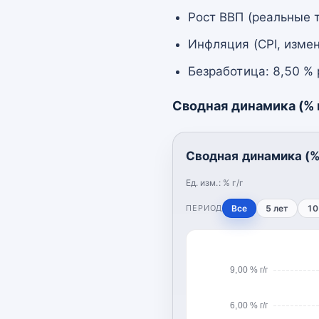
Рост ВВП (реальные т
Инфляция (CPI, измен
Безработица: 8,50 %
Сводная динамика (% г
Сводная динамика (% 
Ед. изм.:
% г/г
ПЕРИОД
Все
5 лет
10
9,00 % г/г
6,00 % г/г