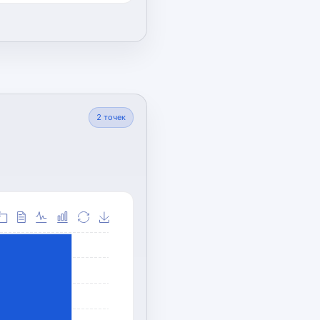
2
точек