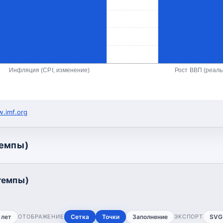
Инфляция (CPI, изменение)
Рост ВВП (реал
.imf.org
темпы)
темпы)
 лет
ОТОБРАЖЕНИЕ
Сетка
Точки
Заполнение
ЭКСПОРТ
SVG