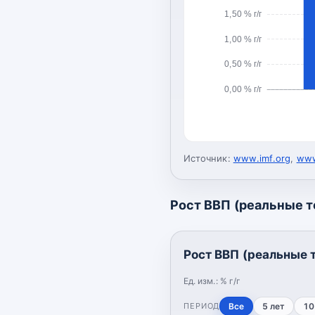
1,50 % г/г
1,00 % г/г
0,50 % г/г
0,00 % г/г
Источник:
www.imf.org
,
www
Рост ВВП (реальные 
Рост ВВП (реальные 
Ед. изм.:
% г/г
ПЕРИОД
Все
5 лет
10