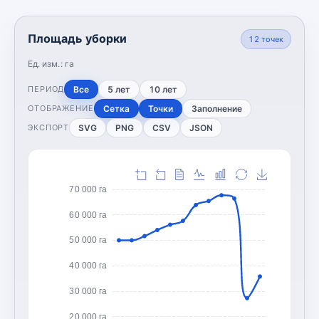
Площадь уборки
12
точек
Ед. изм.:
га
Все
5 лет
10 лет
ПЕРИОД
Сетка
Точки
Заполнение
ОТОБРАЖЕНИЕ
SVG
PNG
CSV
JSON
ЭКСПОРТ
70 000 га
60 000 га
50 000 га
40 000 га
30 000 га
20 000 га