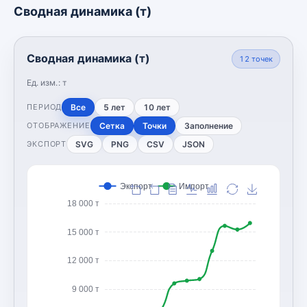
Сводная динамика (т)
Сводная динамика (т)
12
точек
Ед. изм.:
т
Все
5 лет
10 лет
ПЕРИОД
Сетка
Точки
Заполнение
ОТОБРАЖЕНИЕ
SVG
PNG
CSV
JSON
ЭКСПОРТ
Экспорт
Импорт
18 000 т
15 000 т
12 000 т
9 000 т