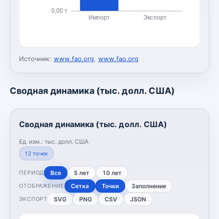
0,00 т
Импорт
Экспорт
Источник:
www.fao.org
,
www.fao.org
Сводная динамика (тыс. долл. США)
Сводная динамика (тыс. долл. США)
Ед. изм.:
тыс. долл. США
12
точек
Все
5 лет
10 лет
ПЕРИОД
Сетка
Точки
Заполнение
ОТОБРАЖЕНИЕ
SVG
PNG
CSV
JSON
ЭКСПОРТ