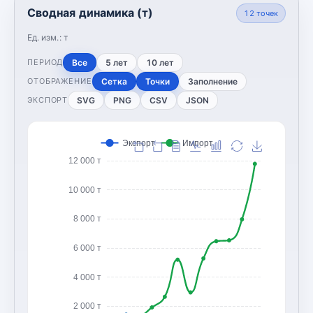
Сводная динамика (т)
12
точек
Ед. изм.:
т
Все
5 лет
10 лет
ПЕРИОД
Сетка
Точки
Заполнение
ОТОБРАЖЕНИЕ
SVG
PNG
CSV
JSON
ЭКСПОРТ
Экспорт
Импорт
12 000 т
10 000 т
8 000 т
6 000 т
4 000 т
2 000 т