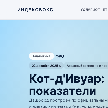
ИНДЕКСБОКС
УСЛУГИ
ОТЧЁТ
/
ФАО
Аналитика
22 декабря 2025 г.
Аграрный комплекс и пр
Кот-д'Ивуар:
показатели
Дашборд построен по официальным
динамику по теме «Кольские орехи» 