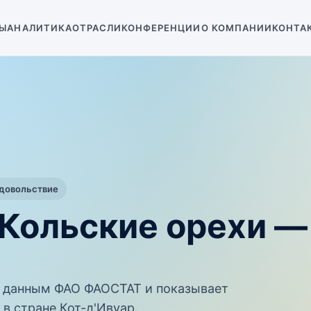
Ы
АНАЛИТИКА
ОТРАСЛИ
КОНФЕРЕНЦИИ
О КОМПАНИИ
КОНТА
одовольствие
 Кольские орехи 
 данным ФАО ФАОСТАТ и показывает
в стране Кот-д'Ивуар.