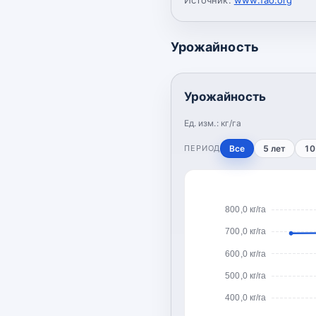
Урожайность
Урожайность
Ед. изм.:
кг/га
ПЕРИОД
Все
5 лет
10
800,0 кг/га
700,0 кг/га
600,0 кг/га
500,0 кг/га
400,0 кг/га