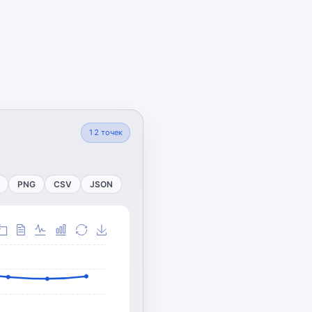
12
точек
PNG
CSV
JSON