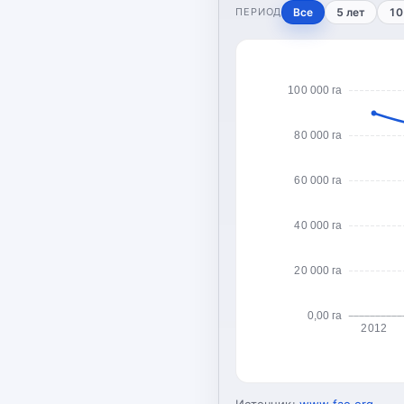
ПЕРИОД
Все
5 лет
10
100 000 га
80 000 га
60 000 га
40 000 га
20 000 га
0,00 га
2012
Источник:
www.fao.org