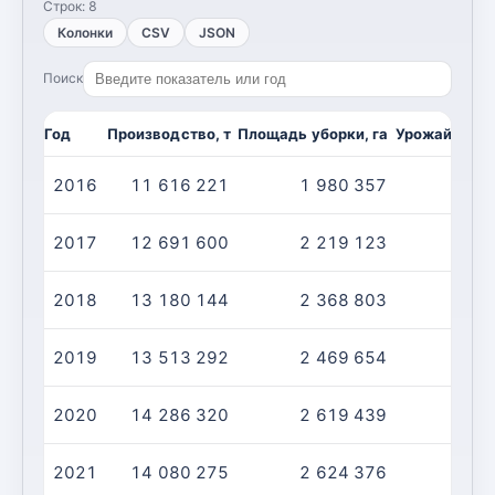
Строк:
8
Колонки
CSV
JSON
Поиск
Год
Производство, т
Площадь уборки, га
Урожайность,
2016
11 616 221
1 980 357
2017
12 691 600
2 219 123
2018
13 180 144
2 368 803
2019
13 513 292
2 469 654
2020
14 286 320
2 619 439
2021
14 080 275
2 624 376