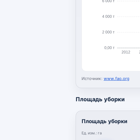
6 000 т
4 000 т
2 000 т
0,00 т
2012
Источник:
www.fao.org
Площадь уборки
Площадь уборки
Ед. изм.:
га