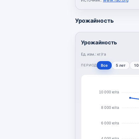
Урожайность
Урожайность
Ед. изм.:
кг/га
ПЕРИОД
Все
5 лет
10
10 000 кг/га
8 000 кг/га
6 000 кг/га
4 000 кг/га