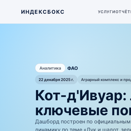
ИНДЕКСБОКС
УСЛУГИ
ОТЧЁТ
/
ФАО
Аналитика
22 декабря 2025 г.
Аграрный комплекс и пр
Кот-д'Ивуар:
ключевые по
Дашборд построен по официальным
динамику по теме «Лук и шалот, зел