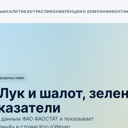
Ы
АНАЛИТИКА
ОТРАСЛИ
КОНФЕРЕНЦИИ
О КОМПАНИИ
КОНТА
одовольствие
 Лук и шалот, зел
казатели
 данным ФАО ФАОСТАТ и показывает
еный» в стране Кот-д'Ивуар.