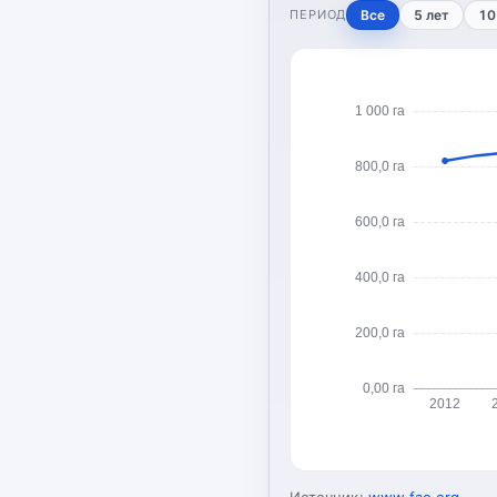
ПЕРИОД
Все
5 лет
10
1 000 га
800,0 га
600,0 га
400,0 га
200,0 га
0,00 га
2012
Источник:
www.fao.org