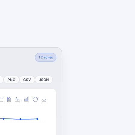
12
точек
PNG
CSV
JSON