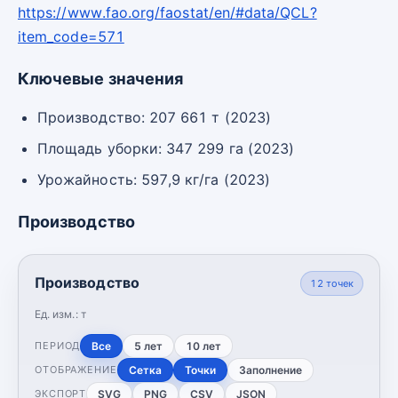
https://www.fao.org/faostat/en/#data/QCL?
item_code=571
Ключевые значения
Производство: 207 661 т (2023)
Площадь уборки: 347 299 га (2023)
Урожайность: 597,9 кг/га (2023)
Производство
Производство
12
точек
Ед. изм.:
т
Все
5 лет
10 лет
ПЕРИОД
Сетка
Точки
Заполнение
ОТОБРАЖЕНИЕ
SVG
PNG
CSV
JSON
ЭКСПОРТ