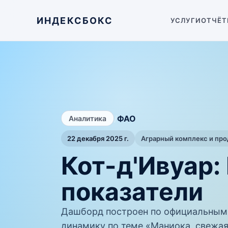
ИНДЕКСБОКС
УСЛУГИ
ОТЧЁТ
/
ФАО
Аналитика
22 декабря 2025 г.
Аграрный комплекс и пр
Кот-д'Ивуар:
показатели
Дашборд построен по официальным
динамику по теме «Маниока, свежая»