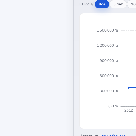
ПЕРИОД
Все
5 лет
10
1 500 000 га
1 200 000 га
900 000 га
600 000 га
300 000 га
0,00 га
2012
Источник:
www.fao.org