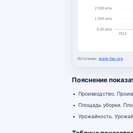
2 000 кг/га
1 000 кг/га
0,00 кг/га
2012
Источник:
www.fao.org
Пояснение показа
Производство. Произ
Площадь уборки. Пло
Урожайность. Урожай
Таблица показате