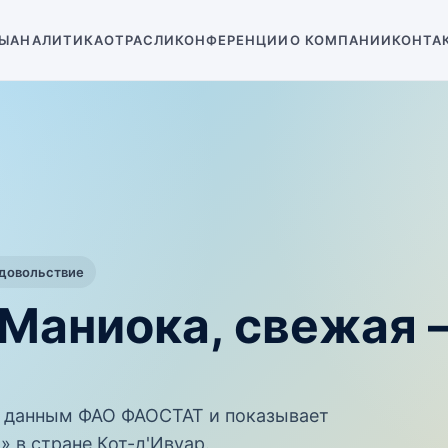
Ы
АНАЛИТИКА
ОТРАСЛИ
КОНФЕРЕНЦИИ
О КОМПАНИИ
КОНТА
одовольствие
 Маниока, свежая
 данным ФАО ФАОСТАТ и показывает
 в стране Кот-д'Ивуар.