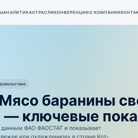
Ы
АНАЛИТИКА
ОТРАСЛИ
КОНФЕРЕНЦИИ
О КОМПАНИИ
КОНТА
одовольствие
 Мясо баранины с
 — ключевые пока
 данным ФАО ФАОСТАТ и показывает
вежее или охлажденное» в стране Кот-