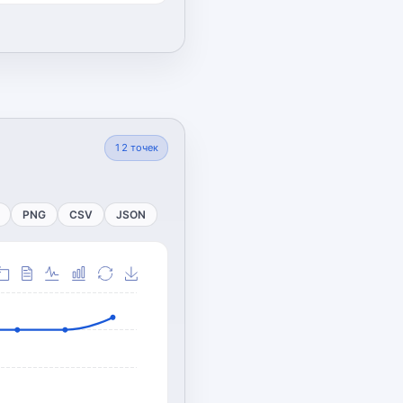
12
точек
PNG
CSV
JSON