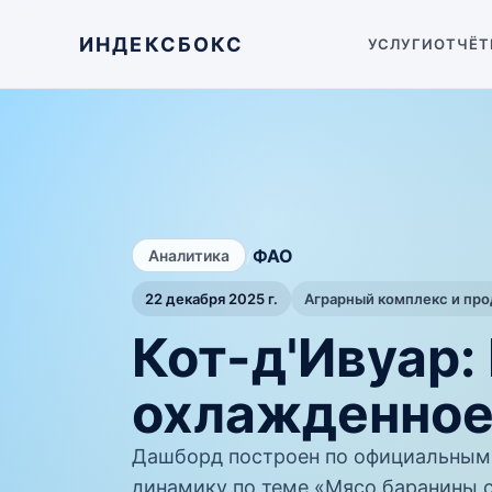
ИНДЕКСБОКС
УСЛУГИ
ОТЧЁТ
/
ФАО
Аналитика
22 декабря 2025 г.
Аграрный комплекс и пр
Кот-д'Ивуар:
охлажденное
Дашборд построен по официальным
динамику по теме «Мясо баранины с