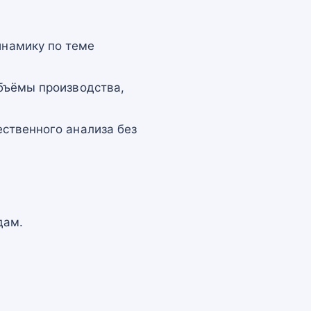
намику по теме
бъёмы производства,
ственного анализа без
дам.