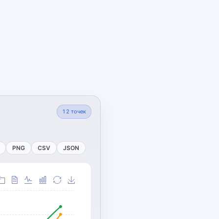
12
точек
PNG
CSV
JSON