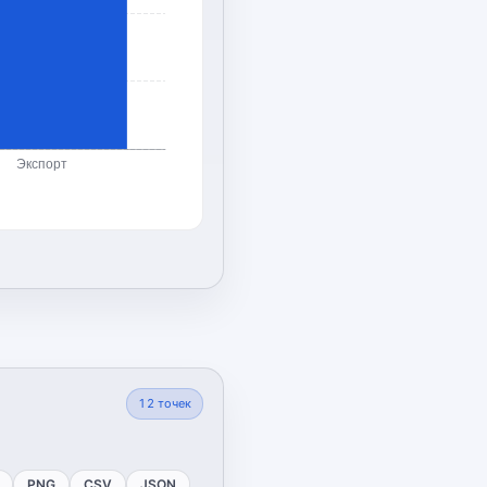
Экспорт
12
точек
PNG
CSV
JSON