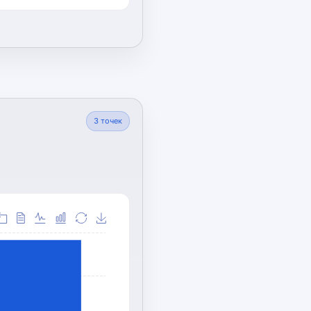
3
точек