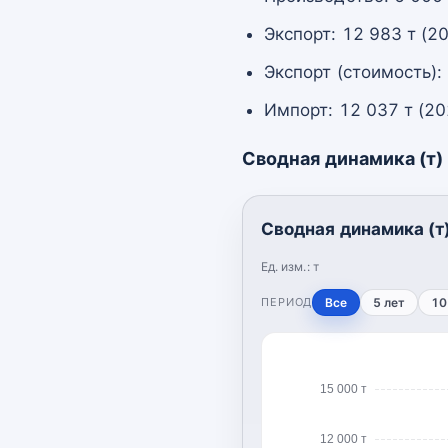
Экспорт: 12 983 т (2
Экспорт (стоимость):
Импорт: 12 037 т (20
Сводная динамика (т)
Сводная динамика (т
Ед. изм.:
т
ПЕРИОД
Все
5 лет
10
15 000 т
12 000 т