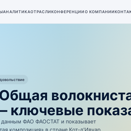
Ы
АНАЛИТИКА
ОТРАСЛИ
КОНФЕРЕНЦИИ
О КОМПАНИИ
КОНТА
одовольствие
 Общая волокнист
— ключевые показ
 данным ФАО ФАОСТАТ и показывает
ая композиция» в стране Кот-д'Ивуар.