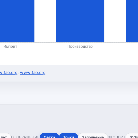
Импорт
Производство
.fao.org
,
www.fao.org
 лет
ОТОБРАЖЕНИЕ
Сетка
Точки
Заполнение
ЭКСПОРТ
SVG