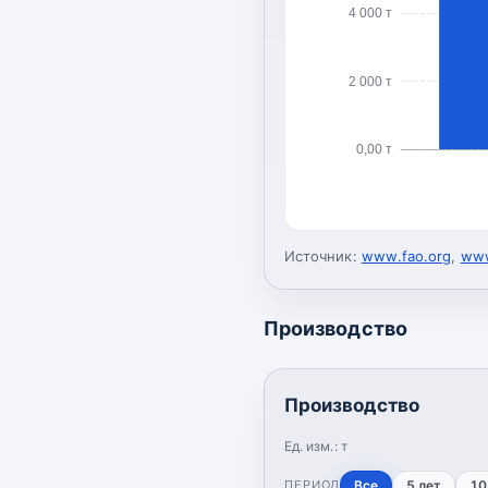
4 000 т
2 000 т
0,00 т
Источник:
www.fao.org
,
www
Производство
Производство
Ед. изм.:
т
ПЕРИОД
Все
5 лет
10