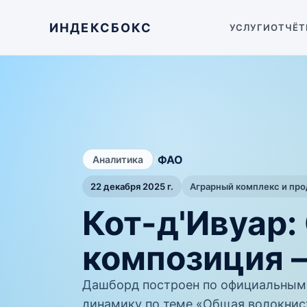
ИНДЕКСБОКС
УСЛУГИ
ОТЧЁТ
/
ФАО
Аналитика
22 декабря 2025 г.
Аграрный комплекс и пр
Кот-д'Ивуар:
композиция 
Дашборд построен по официальным
динамику по теме «Общая волокнист