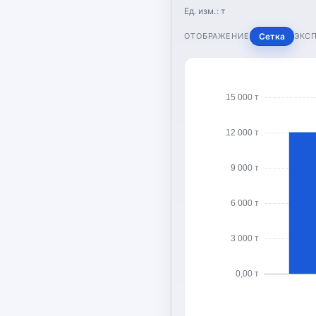
Ед. изм.:
т
ОТОБРАЖЕНИЕ
Сетка
ЭКС
15 000 т
12 000 т
9 000 т
6 000 т
3 000 т
0,00 т