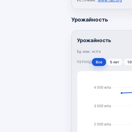
Урожайность
Урожайность
Ед. изм.:
кг/га
ПЕРИОД
Все
5 лет
10
4 000 кг/га
3 000 кг/га
2 000 кг/га