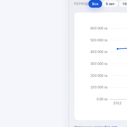
ПЕРИОД
Все
5 лет
10
600 000 га
500 000 га
400 000 га
300 000 га
200 000 га
100 000 га
0,00 га
2012
Источник:
www.fao.org