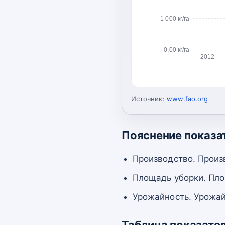
1 000 кг/га
0,00 кг/га
2012
Источник:
www.fao.org
Пояснение показа
Производство. Произ
Площадь уборки. Пло
Урожайность. Урожай
Таблица показате