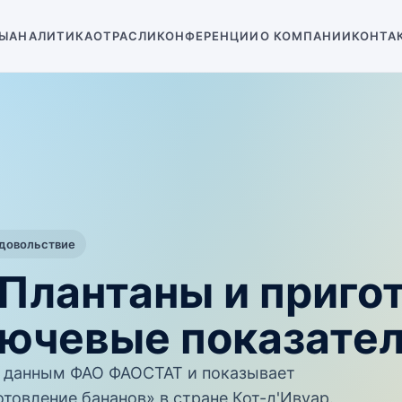
Ы
АНАЛИТИКА
ОТРАСЛИ
КОНФЕРЕНЦИИ
О КОМПАНИИ
КОНТА
одовольствие
 Плантаны и приго
лючевые показате
 данным ФАО ФАОСТАТ и показывает
товление бананов» в стране Кот-д'Ивуар.