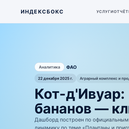
ИНДЕКСБОКС
УСЛУГИ
ОТЧЁТ
/
ФАО
Аналитика
22 декабря 2025 г.
Аграрный комплекс и пр
Кот-д'Ивуар:
бананов — к
Дашборд построен по официальным
динамику по теме «Плантаны и приго