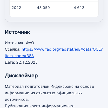
2022
48 059
4 612
1
2023
48 259
4 623
1
Источник
Источник: ФАО
Ссылка:
https://www.fao.org/faostat/en/#data/QCL?
item_code=388
Дата: 22.12.2025
Дисклеймер
Материал подготовлен Индексбокс на основе
информации из открытых официальных
источников.
Публикация носит информационно-