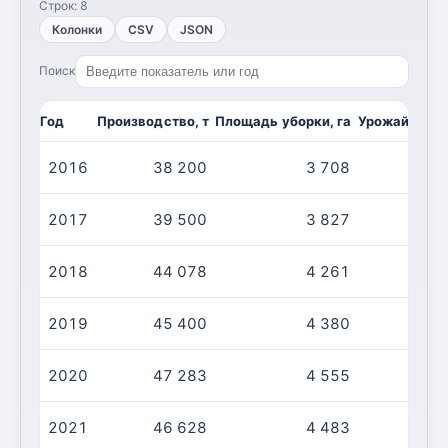
Строк:
8
Колонки
CSV
JSON
Поиск
Год
Производство, т
Площадь уборки, га
Урожайность,
2016
38 200
3 708
1
2017
39 500
3 827
1
2018
44 078
4 261
1
2019
45 400
4 380
1
2020
47 283
4 555
1
2021
46 628
4 483
1