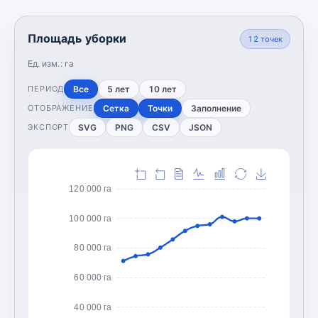
Площадь уборки
12
точек
Ед. изм.:
га
Все
5 лет
10 лет
ПЕРИОД
Сетка
Точки
Заполнение
ОТОБРАЖЕНИЕ
SVG
PNG
CSV
JSON
ЭКСПОРТ
120 000 га
100 000 га
80 000 га
60 000 га
40 000 га