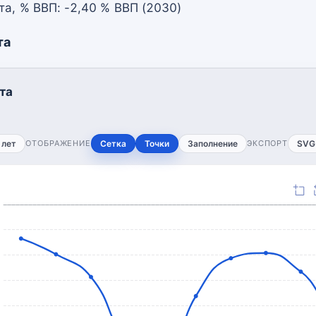
а, % ВВП: -2,40 % ВВП (2030)
та
та
 лет
ОТОБРАЖЕНИЕ
Сетка
Точки
Заполнение
ЭКСПОРТ
SVG