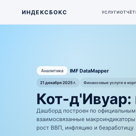
ИНДЕКСБОКС
УСЛУГИ
ОТЧЁТ
/
IMF DataMapper
Аналитика
21 декабря 2025 г.
Финансовые услуги и кор
Кот-д'Ивуар:
Дашборд построен по официальным 
взаимосвязанные макроиндикаторы 
рост ВВП, инфляцию и безработицу.