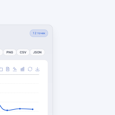
12
точек
PNG
CSV
JSON