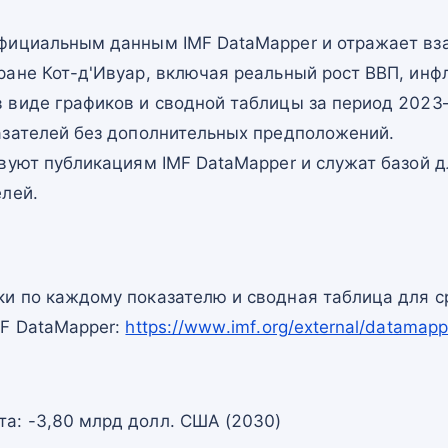
фициальным данным IMF DataMapper и отражает в
ране Кот-д'Ивуар, включая реальный рост ВВП, инф
 виде графиков и сводной таблицы за период 2023–
азателей без дополнительных предположений.
вуют публикациям IMF DataMapper и служат базой 
елей.
и по каждому показателю и сводная таблица для с
MF DataMapper:
https://www.imf.org/external/datamap
та: -3,80 млрд долл. США (2030)