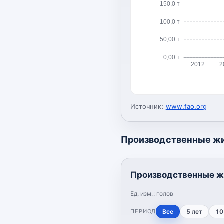
150,0 т
100,0 т
50,00 т
0,00 т
2012
2
Источник:
www.fao.org
Производственные ж
Производственные ж
Ед. изм.:
голов
ПЕРИОД
Все
5 лет
10