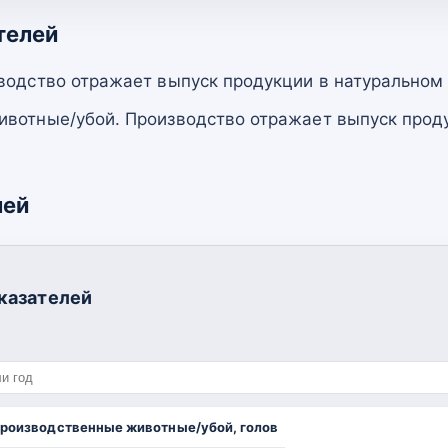
телей
водство отражает выпуск продукции в натуральном
вотные/убой. Производство отражает выпуск прод
лей
казателей
роизводственные животные/убой, голов