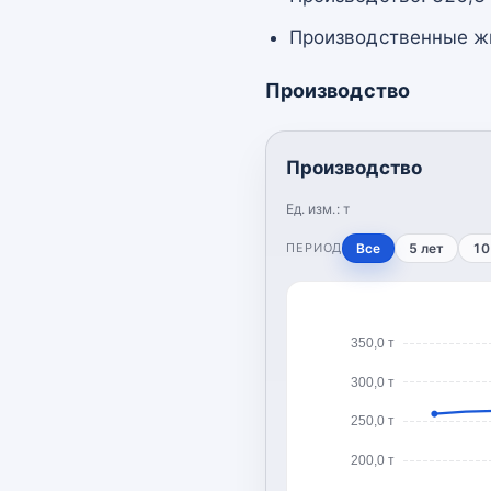
Производственные жи
Производство
Производство
Ед. изм.:
т
ПЕРИОД
Все
5 лет
10
350,0 т
300,0 т
250,0 т
200,0 т