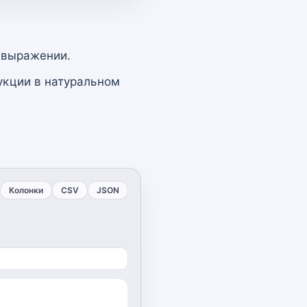
 выражении.
укции в натуральном
Колонки
CSV
JSON