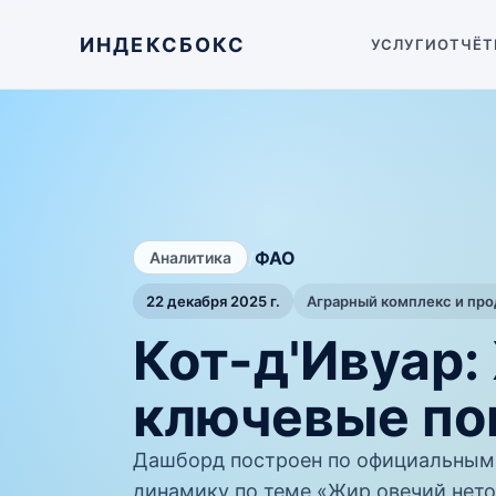
ИНДЕКСБОКС
УСЛУГИ
ОТЧЁТ
/
ФАО
Аналитика
22 декабря 2025 г.
Аграрный комплекс и пр
Кот-д'Ивуар:
ключевые по
Дашборд построен по официальным
динамику по теме «Жир овечий нето