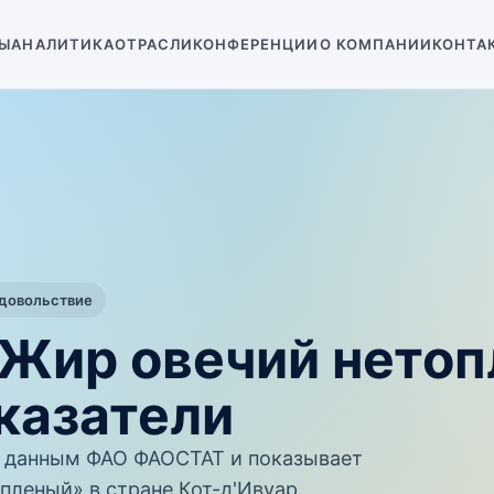
Ы
АНАЛИТИКА
ОТРАСЛИ
КОНФЕРЕНЦИИ
О КОМПАНИИ
КОНТА
одовольствие
 Жир овечий нето
казатели
 данным ФАО ФАОСТАТ и показывает
пленый» в стране Кот-д'Ивуар.