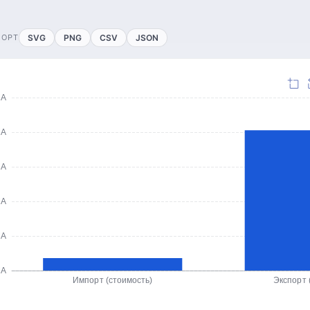
ПОРТ
SVG
PNG
CSV
JSON
ША
ША
ША
ША
ША
ША
Импорт (стоимость)
Экспорт 