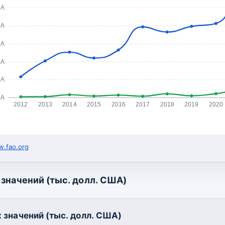
ША
ША
ША
ША
ША
ША
2012
2013
2014
2015
2016
2017
2018
2019
2020
.fao.org
значений (тыс. долл. США)
 значений (тыс. долл. США)