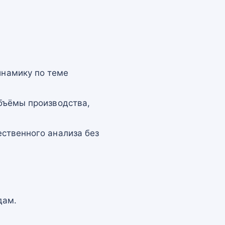
намику по теме
бъёмы производства,
ственного анализа без
дам.