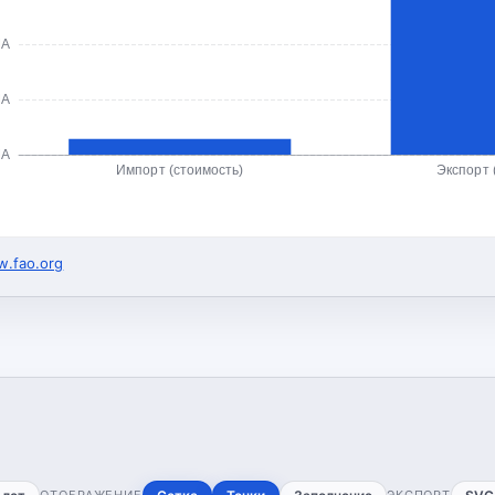
ША
ША
ША
Импорт (стоимость)
Экспорт 
.fao.org
ОТОБРАЖЕНИЕ
ЭКСПОРТ