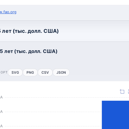
.fao.org
 лет (тыс. долл. США)
5 лет (тыс. долл. США)
ПОРТ
SVG
PNG
CSV
JSON
ША
ША
ША