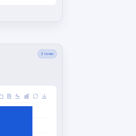
2
точек