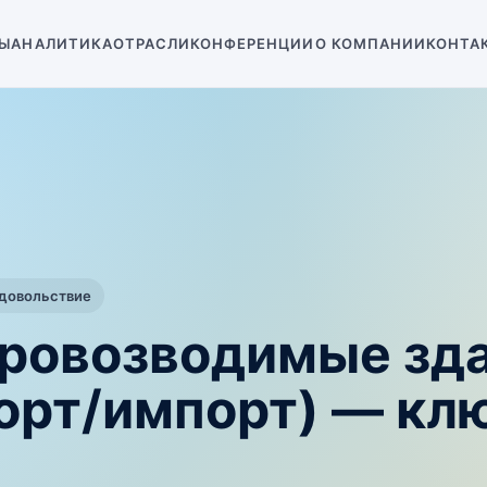
Ы
АНАЛИТИКА
ОТРАСЛИ
КОНФЕРЕНЦИИ
О КОМПАНИИ
КОНТА
одовольствие
тровозводимые зда
порт/импорт) — кл