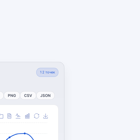
12
точек
PNG
CSV
JSON