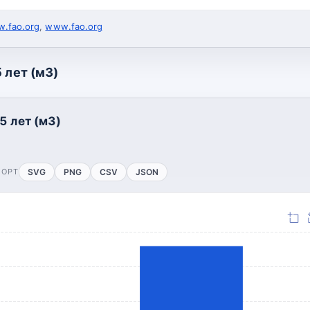
.fao.org
,
www.fao.org
 лет (м3)
5 лет (м3)
ПОРТ
SVG
PNG
CSV
JSON