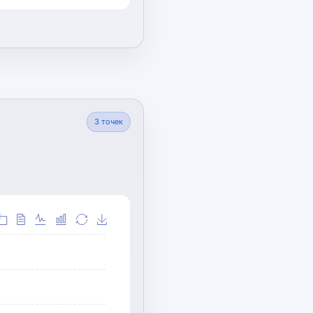
3
точек