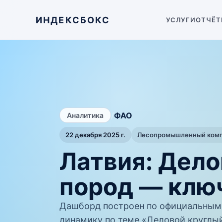
ИНДЕКСБОКС
УСЛУГИ
ОТЧЁТ
/
ФАО
Аналитика
22 декабря 2025 г.
Лесопромышленный компл
Латвия: Дело
пород — клю
Дашборд построен по официальным
динамику по теме «Деловой круглый