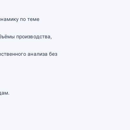
намику по теме
бъёмы производства,
ственного анализа без
дам.