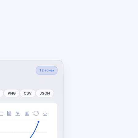
12
точек
PNG
CSV
JSON