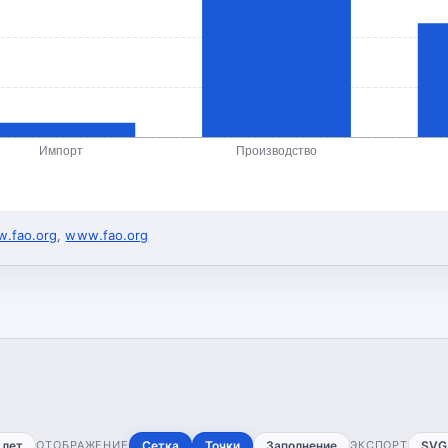
Импорт
Производство
.fao.org
,
www.fao.org
 лет
ОТОБРАЖЕНИЕ
Сетка
Точки
Заполнение
ЭКСПОРТ
SVG