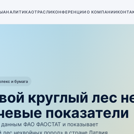
Ы
АНАЛИТИКА
ОТРАСЛИ
КОНФЕРЕНЦИИ
О КОМПАНИИ
КОНТА
екс и бумага
вой круглый лес 
чевые показатели
 данным ФАО ФАОСТАТ и показывает
 лес нехвойных пород» в стране Латвия.