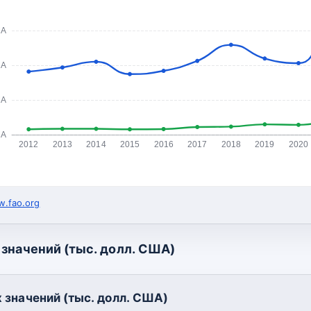
ША
ША
ША
ША
2012
2013
2014
2015
2016
2017
2018
2019
2020
.fao.org
значений (тыс. долл. США)
 значений (тыс. долл. США)