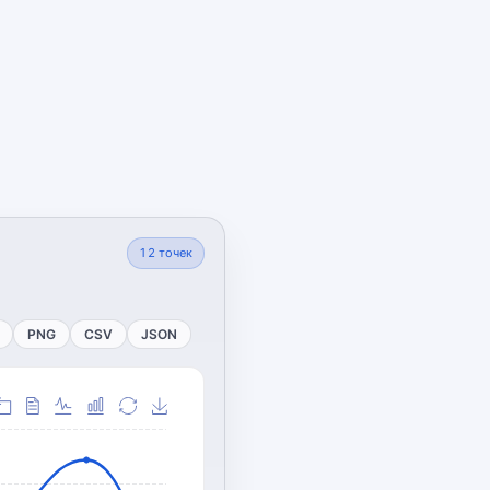
12
точек
PNG
CSV
JSON