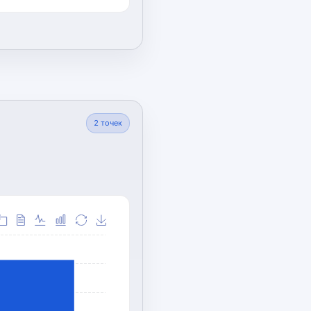
2
точек