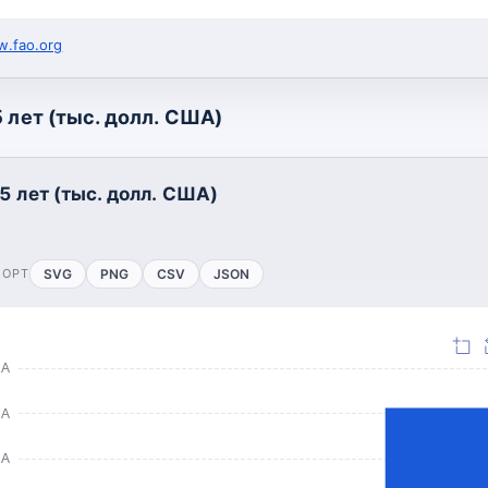
.fao.org
 лет (тыс. долл. США)
5 лет (тыс. долл. США)
ПОРТ
SVG
PNG
CSV
JSON
ША
ША
ША