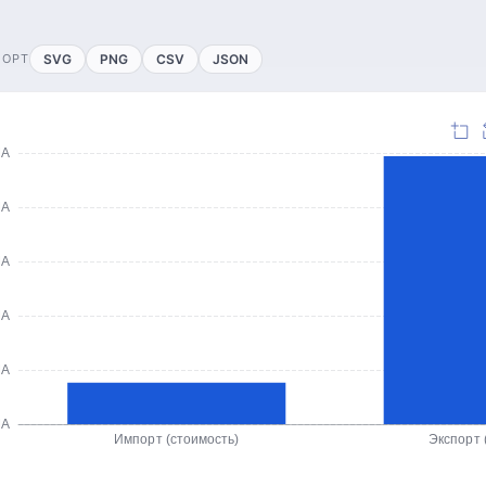
ПОРТ
SVG
PNG
CSV
JSON
ША
ША
ША
ША
ША
ША
Импорт (стоимость)
Экспорт 