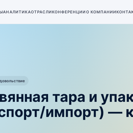
Ы
АНАЛИТИКА
ОТРАСЛИ
КОНФЕРЕНЦИИ
О КОМПАНИИ
КОНТА
одовольствие
вянная тара и упа
кспорт/импорт) —