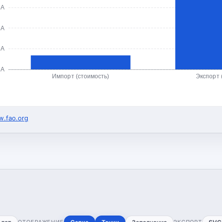
ША
ША
ША
ША
Импорт (стоимость)
Экспорт 
.fao.org
ОТОБРАЖЕНИЕ
ЭКСПОРТ