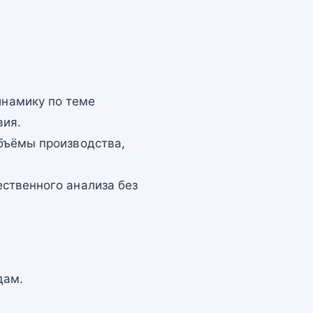
намику по теме
вия.
бъёмы производства,
ственного анализа без
дам.