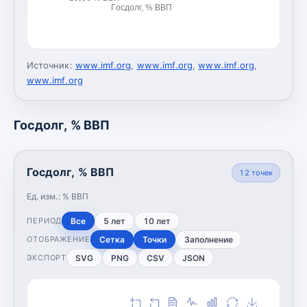
Госдолг, % ВВП
Источник:
www.imf.org
,
www.imf.org
,
www.imf.org
,
www.imf.org
Госдолг, % ВВП
Госдолг, % ВВП
12
точек
Ед. изм.:
% ВВП
Все
5 лет
10 лет
ПЕРИОД
Сетка
Точки
Заполнение
ОТОБРАЖЕНИЕ
SVG
PNG
CSV
JSON
ЭКСПОРТ