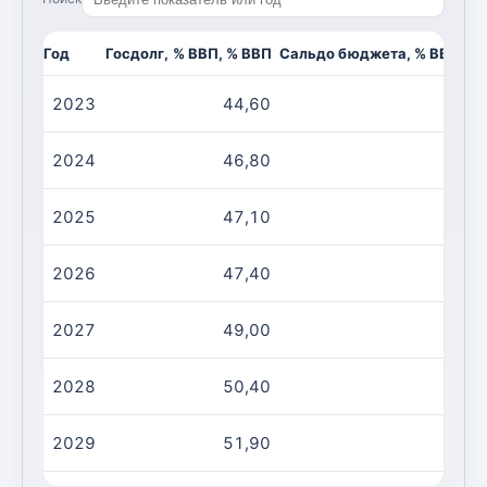
Год
Госдолг, % ВВП, % ВВП
Сальдо бюджета, % ВВП, %
2023
44,60
-3
2024
46,80
-1
2025
47,10
-3
2026
47,40
-3
2027
49,00
-4
2028
50,40
-3
2029
51,90
-4