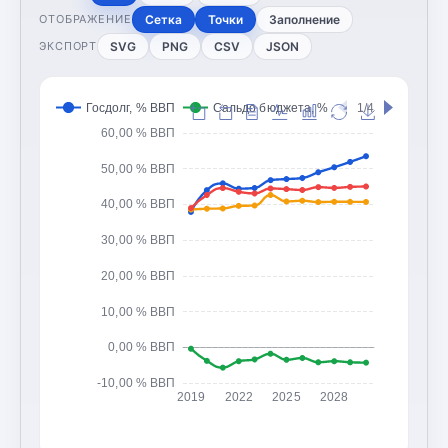
Сетка
Точки
Заполнение
ОТОБРАЖЕНИЕ
SVG
PNG
CSV
JSON
ЭКСПОРТ
Госдолг, % ВВП
Сальдо бюджета, % ВВП
1/4
Доходы 
60,00 % ВВП
50,00 % ВВП
40,00 % ВВП
30,00 % ВВП
20,00 % ВВП
10,00 % ВВП
0,00 % ВВП
-10,00 % ВВП
2019
2022
2025
2028