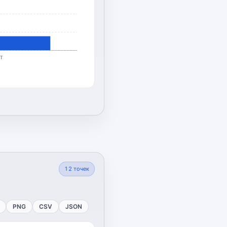
т
12
точек
PNG
CSV
JSON