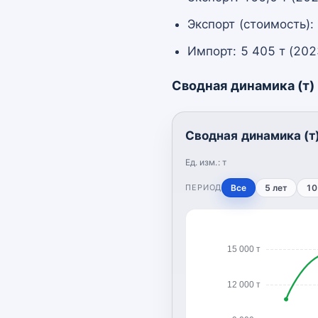
Экспорт (стоимость):
Импорт: 5 405 т (202
Сводная динамика (т)
Сводная динамика (т
Ед. изм.:
т
ПЕРИОД
Все
5 лет
10
15 000 т
12 000 т