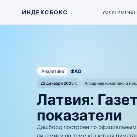
ИНДЕКСБОКС
УСЛУГИ
ОТЧЁТ
/
ФАО
Аналитика
22 декабря 2025 г.
Аграрный комплекс и пр
Латвия: Газе
показатели
Дашборд построен по официальным
динамику по теме «Газетная бумага»