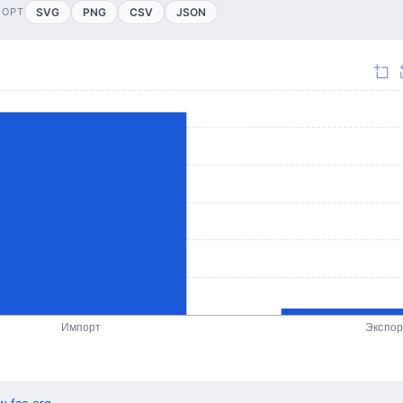
ПОРТ
SVG
PNG
CSV
JSON
Импорт
Экспор
.fao.org