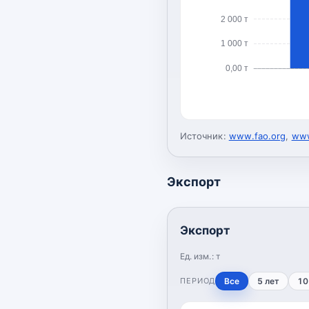
2 000 т
1 000 т
0,00 т
Источник:
www.fao.org
,
www
Экспорт
Экспорт
Ед. изм.:
т
ПЕРИОД
Все
5 лет
10