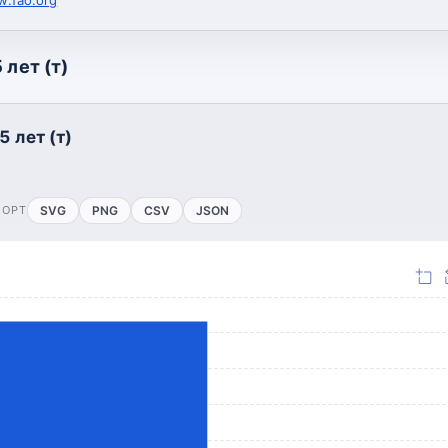
 лет (т)
5 лет (т)
ПОРТ
SVG
PNG
CSV
JSON