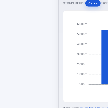
ОТОБРАЖЕНИЕ
Сетка
ЭКС
6 000 т
5 000 т
4 000 т
3 000 т
2 000 т
1 000 т
0,00 т
Источник:
www.fao.org
,
www