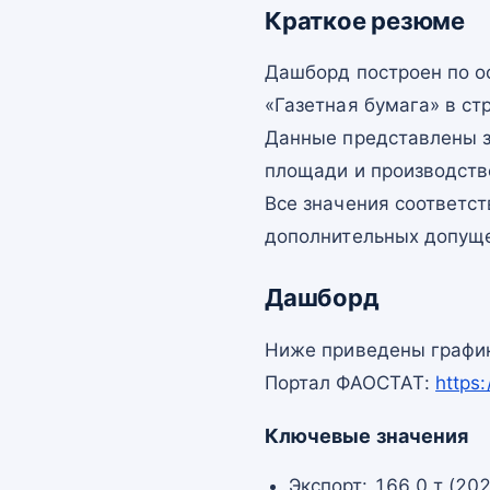
Краткое резюме
Дашборд построен по 
«Газетная бумага» в ст
Данные представлены з
площади и производств
Все значения соответс
дополнительных допущ
Дашборд
Ниже приведены график
Портал ФАОСТАТ:
https
Ключевые значения
Экспорт: 166,0 т (20