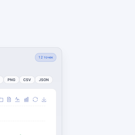
12
точек
PNG
CSV
JSON