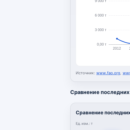
9 000 т
6 000 т
3 000 т
0,00 т
2012
Источник:
www.fao.org
,
www
Сравнение последних 
Сравнение последних
Ед. изм.:
т