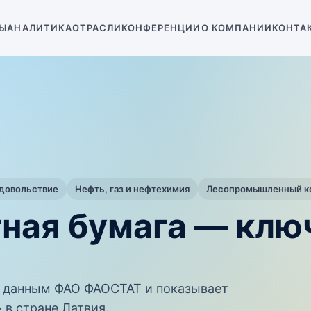
Ы
АНАЛИТИКА
ОТРАСЛИ
КОНФЕРЕНЦИИ
О КОМПАНИИ
КОНТА
одовольствие
Нефть, газ и нефтехимия
Лесопромышленный ко
тная бумага — кл
 данным ФАО ФАОСТАТ и показывает
 в стране Латвия.