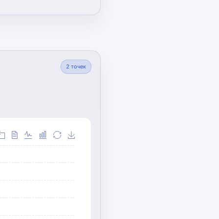
2
точек