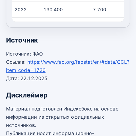
2022
130 400
7 700
1
2023
147 500
8 000
1
Источник
Источник: ФАО
Ссылка:
https://www.fao.org/faostat/en/#data/QCL?
item_code=1720
Дата: 22.12.2025
Дисклеймер
Материал подготовлен Индексбокс на основе
информации из открытых официальных
источников.
Публикация носит информационно-